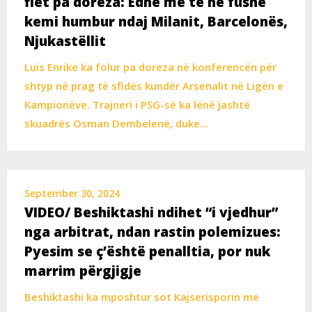
flet pa doreza: Edhe me të në fushë
kemi humbur ndaj Milanit, Barcelonës,
Njukastëllit
Luis Enrike ka folur pa doreza në konferencën për
shtyp në prag të sfidës kundër Arsenalit në Ligën e
Kampionëve. Trajneri i PSG-së ka lënë jashtë
skuadrës Osman Dembelenë, duke…
September 30, 2024
VIDEO/ Beshiktashi ndihet “i vjedhur”
nga arbitrat, ndan rastin polemizues:
Pyesim se ç’është penalltia, por nuk
marrim përgjigje
Beshiktashi ka mposhtur sot Kajserisporin me