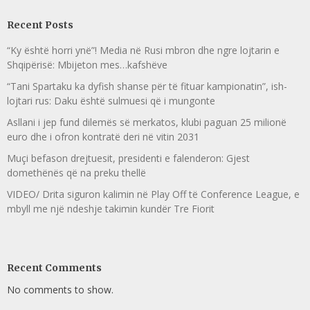
Recent Posts
“Ky është horri ynë”! Media në Rusi mbron dhe ngre lojtarin e
Shqipërisë: Mbijeton mes…kafshëve
“Tani Spartaku ka dyfish shanse për të fituar kampionatin”, ish-
lojtari rus: Daku është sulmuesi që i mungonte
Asllani i jep fund dilemës së merkatos, klubi paguan 25 milionë
euro dhe i ofron kontratë deri në vitin 2031
Muçi befason drejtuesit, presidenti e falenderon: Gjest
domethënës që na preku thellë
VIDEO/ Drita siguron kalimin në Play Off të Conference League, e
mbyll me një ndeshje takimin kundër Tre Fiorit
Recent Comments
No comments to show.