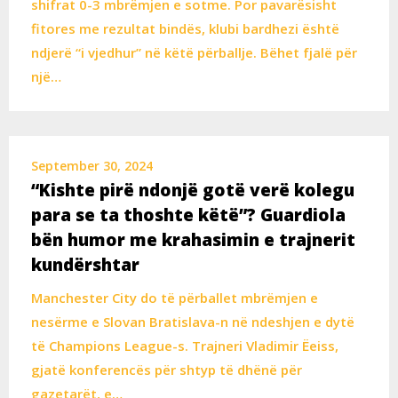
shifrat 0-3 mbrëmjen e sotme. Por pavarësisht
fitores me rezultat bindës, klubi bardhezi është
ndjerë “i vjedhur” në këtë përballje. Bëhet fjalë për
një…
September 30, 2024
“Kishte pirë ndonjë gotë verë kolegu
para se ta thoshte këtë”? Guardiola
bën humor me krahasimin e trajnerit
kundërshtar
Manchester City do të përballet mbrëmjen e
nesërme e Slovan Bratislava-n në ndeshjen e dytë
të Champions League-s. Trajneri Vladimir Ëeiss,
gjatë konferencës për shtyp të dhënë për
gazetarët, e…