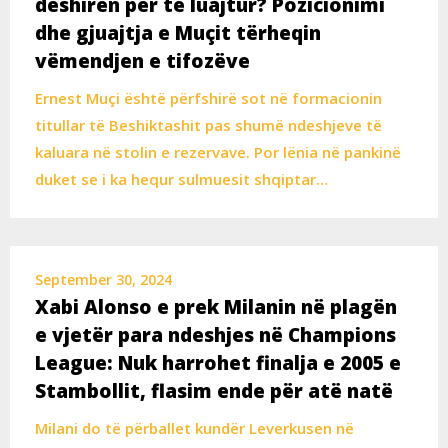
dëshirën për të luajtur? Pozicionimi
dhe gjuajtja e Muçit tërheqin
vëmendjen e tifozëve
Ernest Muçi është përfshirë sot në formacionin
titullar të Beshiktashit pas shumë ndeshjeve të
kaluara në stolin e rezervave. Por lënia në pankinë
duket se i ka hequr sulmuesit shqiptar…
September 30, 2024
Xabi Alonso e prek Milanin në plagën
e vjetër para ndeshjes në Champions
League: Nuk harrohet finalja e 2005 e
Stambollit, flasim ende për atë natë
Milani do të përballet kundër Leverkusen në