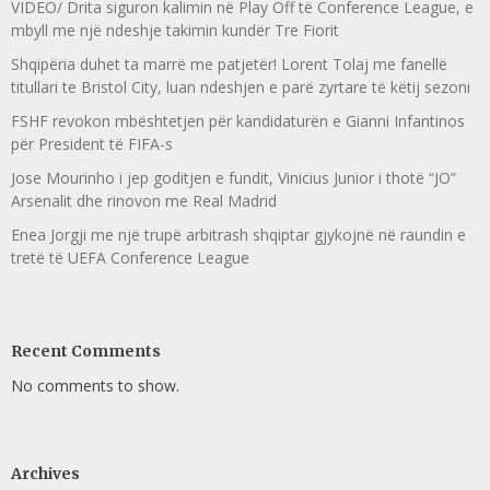
VIDEO/ Drita siguron kalimin në Play Off të Conference League, e
mbyll me një ndeshje takimin kundër Tre Fiorit
Shqipëria duhet ta marrë me patjetër! Lorent Tolaj me fanellë
titullari te Bristol City, luan ndeshjen e parë zyrtare të këtij sezoni
FSHF revokon mbështetjen për kandidaturën e Gianni Infantinos
për President të FIFA-s
Jose Mourinho i jep goditjen e fundit, Vinicius Junior i thotë “JO”
Arsenalit dhe rinovon me Real Madrid
Enea Jorgji me një trupë arbitrash shqiptar gjykojnë në raundin e
tretë të UEFA Conference League
Recent Comments
No comments to show.
Archives