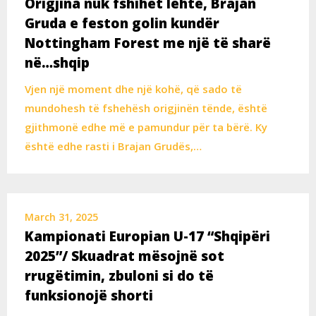
Origjina nuk fshihet lehtë, Brajan
Gruda e feston golin kundër
Nottingham Forest me një të sharë
në…shqip
Vjen një moment dhe një kohë, që sado të
mundohesh të fshehësh origjinën tënde, është
gjithmonë edhe më e pamundur për ta bërë. Ky
është edhe rasti i Brajan Grudës,…
March 31, 2025
Kampionati Europian U-17 “Shqipëri
2025”/ Skuadrat mësojnë sot
rrugëtimin, zbuloni si do të
funksionojë shorti