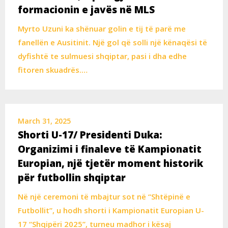
formacionin e javës në MLS
Myrto Uzuni ka shënuar golin e tij të parë me
fanellën e Ausitinit. Një gol që solli një kënaqësi të
dyfishtë te sulmuesi shqiptar, pasi i dha edhe
fitoren skuadrës.…
March 31, 2025
Shorti U-17/ Presidenti Duka:
Organizimi i finaleve të Kampionatit
Europian, një tjetër moment historik
për futbollin shqiptar
Në një ceremoni të mbajtur sot në “Shtëpinë e
Futbollit”, u hodh shorti i Kampionatit Europian U-
17 “Shqipëri 2025”, turneu madhor i kësaj