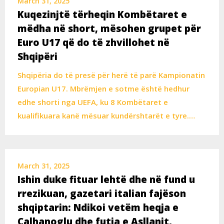
March 31, 2025
Kuqezinjtë tërheqin Kombëtaret e
mëdha në short, mësohen grupet për
Euro U17 që do të zhvillohet në
Shqipëri
Shqipëria do të presë për herë të parë Kampionatin
Europian U17. Mbrëmjen e sotme është hedhur
edhe shorti nga UEFA, ku 8 Kombëtaret e
kualifikuara kanë mësuar kundërshtarët e tyre.…
March 31, 2025
Ishin duke fituar lehtë dhe në fund u
rrezikuan, gazetari italian fajëson
shqiptarin: Ndikoi vetëm heqja e
Calhanoglu dhe futja e Asllanit,