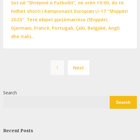
Sot në “Shtëpinë e Futbollit”, në orën 19:00, do të
hidhet shorti i Kampionatit Europian U-17 “Shqipëri
2025”. Tetë ekipet pjesëmarrëse (Shqipëri,
Gjermani, Francë, Portugali, Çeki, Belgjikë, Angli
dhe Itali)…
Posts
1
Next
pagination
Search
Search
Recent Posts