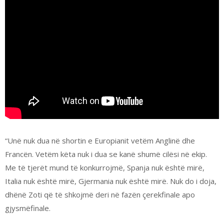
“Unë nuk dua në shortin e Europianit vetëm Anglinë dhe
Francën. Vetëm këta nuk i dua se kanë shumë cilësi në ekip.
Me të tjerët mund të konkurrojmë, Spanja nuk është mirë,
Italia nuk është mirë, Gjermania nuk është mirë. Nuk do i doja,
dhënë Zoti që të shkojmë deri në fazën çerekfinale apo
gjysmëfinale.