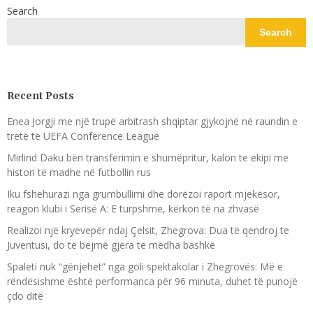
Search
Search
Recent Posts
Enea Jorgji me një trupë arbitrash shqiptar gjykojnë në raundin e
tretë të UEFA Conference League
Mirlind Daku bën transferimin e shumëpritur, kalon te ekipi me
histori të madhe në futbollin rus
Iku fshehurazi nga grumbullimi dhe dorëzoi raport mjekësor,
reagon klubi i Serisë A: E turpshme, kërkon të na zhvasë
Realizoi një kryevepër ndaj Çelsit, Zhegrova: Dua të qendroj te
Juventusi, do të bëjmë gjëra të mëdha bashkë
Spaleti nuk “gënjehet” nga goli spektakolar i Zhegrovës: Më e
rëndësishme është performanca për 96 minuta, duhet të punojë
çdo ditë