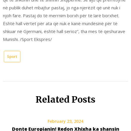
në publik duhet mbajtur pastaj, jo nga njerëzit që unë nuk i
njoh fare. Pastaj do të merrnim borxh për të larë borxhet.
Është hall vërtet për ata që nuk e kanë mundësinë për të
shkuar në Gjermani, është hall serioz”, tha mes të qeshurave
Munishi. /Sport Ekspres/
Sport
Related Posts
February 23, 2024
Donte Europianin! Redon Xhixha ka shansin