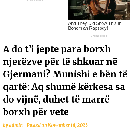
A do t’i jepte para borxh
njerëzve për të shkuar në
Gjermani? Munishi e bën të
qartë: Aq shumë kërkesa sa
do vijnë, duhet të marrë
borxh për vete
by
admin
|
Posted on
November 18, 2023