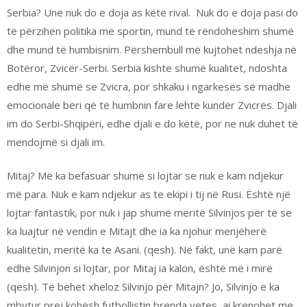
Serbia? Unë nuk do e doja as këtë rival.
Nuk do e doja pasi do
të përzihen politika me sportin, mund të rëndoheshim shumë
dhe mund të humbisnim. Përshembull më kujtohet ndeshja në
Botëror, Zvicër-Serbi. Serbia kishte shumë kualitet, ndoshta
edhe më shumë se Zvicra, por shkaku i ngarkesës së madhe
emocionale bëri që të humbnin fare lehtë kundër Zvicrës. Djali
im do Serbi-Shqipëri, edhe djali e do këtë, por ne nuk duhet të
mendojmë si djali im.
Mitaj? Më ka befasuar shumë si lojtar se nuk e kam ndjekur
më para. Nuk e kam ndjekur as te ekipi i tij në Rusi. Është një
lojtar fantastik, por nuk i jap shumë meritë Silvinjos për të se
ka luajtur në vendin e Mitajt dhe ia ka njohur menjëherë
kualitetin, meritë ka te Asani. (qesh). Në fakt, unë kam parë
edhe Silvinjon si lojtar, por Mitaj ia kalon, është më i mirë
(qesh). Të bëhet xheloz Silvinjo për Mitajn? Jo, Silvinjo e ka
mbytur prej kohësh futbollistin brenda vetes, ai krenohet me