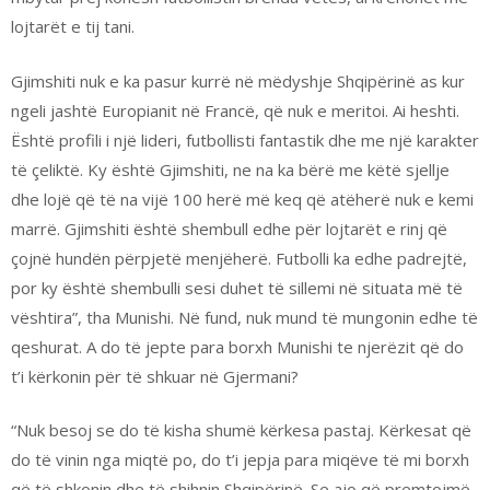
lojtarët e tij tani.
Gjimshiti nuk e ka pasur kurrë në mëdyshje Shqipërinë as kur
ngeli jashtë Europianit në Francë, që nuk e meritoi. Ai heshti.
Është profili i një lideri, futbollisti fantastik dhe me një karakter
të çeliktë. Ky është Gjimshiti, ne na ka bërë me këtë sjellje
dhe lojë që të na vijë 100 herë më keq që atëherë nuk e kemi
marrë. Gjimshiti është shembull edhe për lojtarët e rinj që
çojnë hundën përpjetë menjëherë. Futbolli ka edhe padrejtë,
por ky është shembulli sesi duhet të sillemi në situata më të
vështira”, tha Munishi. Në fund, nuk mund të mungonin edhe të
qeshurat. A do të jepte para borxh Munishi te njerëzit që do
t’i kërkonin për të shkuar në Gjermani?
“Nuk besoj se do të kisha shumë kërkesa pastaj. Kërkesat që
do të vinin nga miqtë po, do t’i jepja para miqëve të mi borxh
që të shkonin dhe të shihnin Shqipërinë. Se ajo që premtojmë