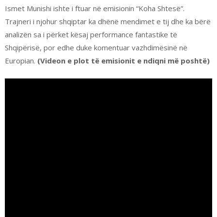
Ismet Munishi ishte i ftuar në emisionin “Koha Shtesë”.
Trajneri i njohur shqiptar ka dhënë mendimet e tij dhe ka bërë
analizën sa i përket kësaj performance fantastike të
Shqipërisë, por edhe duke komentuar vazhdimësinë në
Europian.
(Videon e plot të emisionit e ndiqni më poshtë)