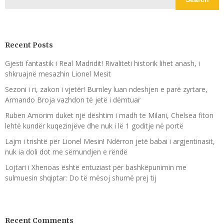
Recent Posts
Gjesti fantastik i Real Madridit! Rivaliteti historik lihet anash, i
shkruajnë mesazhin Lionel Mesit
Sezoni i ri, zakon i vjetër! Burnley luan ndeshjen e parë zyrtare,
Armando Broja vazhdon të jetë i dëmtuar
Ruben Amorim duket një dështim i madh te Milani, Chelsea fiton
lehtë kundër kuqezinjëve dhe nuk i lë 1 goditje në portë
Lajm i trishtë për Lionel Mesin! Ndërron jetë babai i argjentinasit,
nuk ia doli dot me sëmundjen e rëndë
Lojtari i Xhenoas është entuziast për bashkëpunimin me
sulmuesin shqiptar: Do të mësoj shumë prej tij
Recent Comments