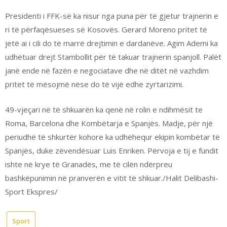
Presidenti i FFK-së ka nisur nga puna për të gjetur trajnerin e
ri të përfaqësueses së Kosovës. Gerard Moreno pritet të
jetë ai i cili do të marrë drejtimin e dardanëve. Agim Ademi ka
udhëtuar drejt Stambollit për të takuar trajnerin spanjoll. Palët
janë ende në fazën e negociatave dhe në ditët në vazhdim
pritet të mësojmë nëse do të vijë edhe zyrtarizimi.
49-vjeçari në të shkuarën ka qenë në rolin e ndihmësit te
Roma, Barcelona dhe Kombëtarja e Spanjës. Madje, për një
periudhë të shkurtër kohore ka udhëhequr ekipin kombëtar të
Spanjës, duke zëvendësuar Luis Enriken. Përvoja e tij e fundit
ishte në krye të Granadës, me të cilën ndërpreu
bashkëpunimin në pranverën e vitit të shkuar./Halit Delibashi-
Sport Ekspres/
Sport