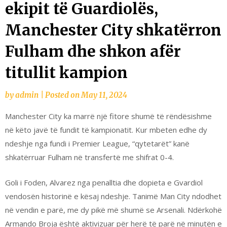
ekipit të Guardiolës,
Manchester City shkatërron
Fulham dhe shkon afër
titullit kampion
by
admin
|
Posted on
May 11, 2024
Manchester City ka marrë një fitore shumë të rëndësishme
në këto javë të fundit të kampionatit. Kur mbeten edhe dy
ndeshje nga fundi i Premier League, “qytetarët” kanë
shkatërruar Fulham në transfertë me shifrat 0-4.
Goli i Foden, Alvarez nga penalltia dhe dopieta e Gvardiol
vendosën historinë e kësaj ndeshje. Tanimë Man City ndodhet
në vendin e parë, me dy pikë më shumë se Arsenali. Ndërkohë
Armando Broja është aktivizuar për herë të parë në minutën e