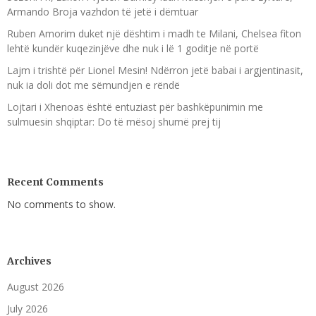
Armando Broja vazhdon të jetë i dëmtuar
Ruben Amorim duket një dështim i madh te Milani, Chelsea fiton
lehtë kundër kuqezinjëve dhe nuk i lë 1 goditje në portë
Lajm i trishtë për Lionel Mesin! Ndërron jetë babai i argjentinasit,
nuk ia doli dot me sëmundjen e rëndë
Lojtari i Xhenoas është entuziast për bashkëpunimin me
sulmuesin shqiptar: Do të mësoj shumë prej tij
Recent Comments
No comments to show.
Archives
August 2026
July 2026