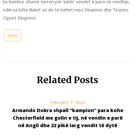
ka humbur shumë terren për katër vendet e para në renditje,
ndërsa lufta duket se do të bëhet mes Dinamos dhe Tiranës.
/Sport Ekspres/
Sport
Related Posts
February 7, 2024
Armando Dobra shpall “kampion” para kohe
Chesterfield me golin e tij, në vendin e parë
në Angli dhe 22 pikë larg vendit të dytë