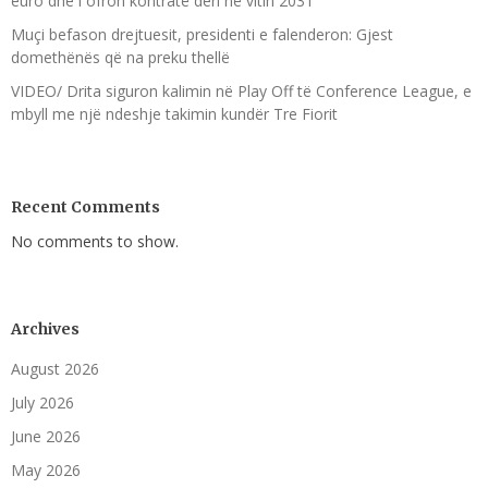
euro dhe i ofron kontratë deri në vitin 2031
Muçi befason drejtuesit, presidenti e falenderon: Gjest
domethënës që na preku thellë
VIDEO/ Drita siguron kalimin në Play Off të Conference League, e
mbyll me një ndeshje takimin kundër Tre Fiorit
Recent Comments
No comments to show.
Archives
August 2026
July 2026
June 2026
May 2026