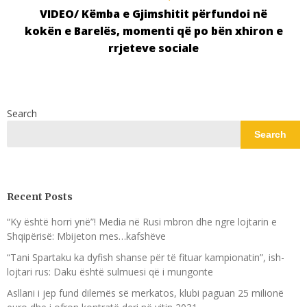
VIDEO/ Këmba e Gjimshitit përfundoi në
kokën e Barelës, momenti që po bën xhiron e
rrjeteve sociale
Search
Search
Recent Posts
“Ky është horri ynë”! Media në Rusi mbron dhe ngre lojtarin e
Shqipërisë: Mbijeton mes…kafshëve
“Tani Spartaku ka dyfish shanse për të fituar kampionatin”, ish-
lojtari rus: Daku është sulmuesi që i mungonte
Asllani i jep fund dilemës së merkatos, klubi paguan 25 milionë