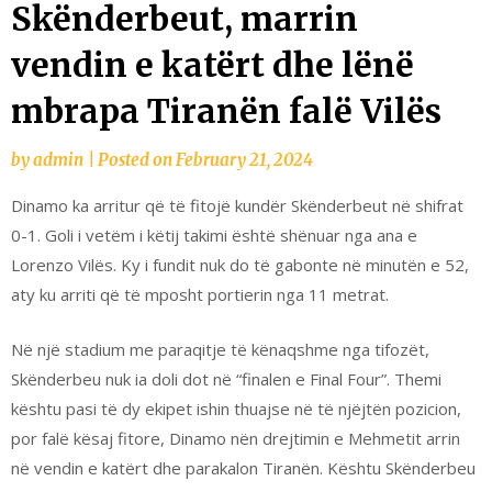
Skënderbeut, marrin
vendin e katërt dhe lënë
mbrapa Tiranën falë Vilës
by
admin
|
Posted on
February 21, 2024
Dinamo ka arritur që të fitojë kundër Skënderbeut në shifrat
0-1. Goli i vetëm i këtij takimi është shënuar nga ana e
Lorenzo Vilës. Ky i fundit nuk do të gabonte në minutën e 52,
aty ku arriti që të mposht portierin nga 11 metrat.
Në një stadium me paraqitje të kënaqshme nga tifozët,
Skënderbeu nuk ia doli dot në “finalen e Final Four”. Themi
kështu pasi të dy ekipet ishin thuajse në të njëjtën pozicion,
por falë kësaj fitore, Dinamo nën drejtimin e Mehmetit arrin
në vendin e katërt dhe parakalon Tiranën. Kështu Skënderbeu