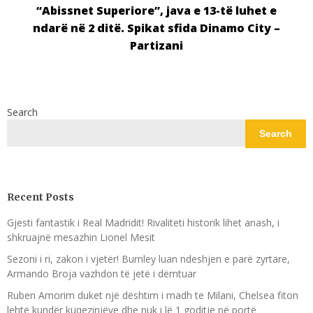
“Abissnet Superiore”, java e 13-të luhet e
ndarë në 2 ditë. Spikat sfida Dinamo City –
Partizani
Search
Search
Recent Posts
Gjesti fantastik i Real Madridit! Rivaliteti historik lihet anash, i
shkruajnë mesazhin Lionel Mesit
Sezoni i ri, zakon i vjetër! Burnley luan ndeshjen e parë zyrtare,
Armando Broja vazhdon të jetë i dëmtuar
Ruben Amorim duket një dështim i madh te Milani, Chelsea fiton
lehtë kundër kuqezinjëve dhe nuk i lë 1 goditje në portë