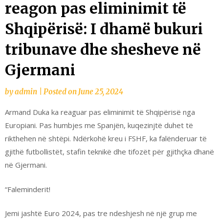
reagon pas eliminimit të
Shqipërisë: I dhamë bukuri
tribunave dhe shesheve në
Gjermani
by
admin
|
Posted on
June 25, 2024
Armand Duka ka reaguar pas eliminimit të Shqipërisë nga
Europiani. Pas humbjes me Spanjën, kuqezinjtë duhet të
rikthehen në shtëpi. Ndërkohë kreu i FSHF, ka falënderuar të
gjithë futbollistët, stafin teknikë dhe tifozët për gjithçka dhanë
në Gjermani.
“Faleminderit!
Jemi jashtë Euro 2024, pas tre ndeshjesh në një grup me