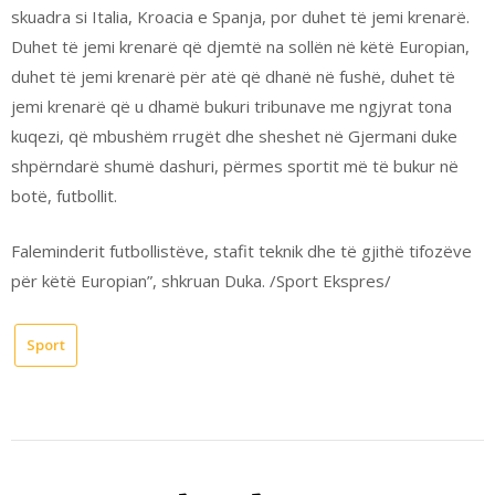
skuadra si Italia, Kroacia e Spanja, por duhet të jemi krenarë.
Duhet të jemi krenarë që djemtë na sollën në këtë Europian,
duhet të jemi krenarë për atë që dhanë në fushë, duhet të
jemi krenarë që u dhamë bukuri tribunave me ngjyrat tona
kuqezi, që mbushëm rrugët dhe sheshet në Gjermani duke
shpërndarë shumë dashuri, përmes sportit më të bukur në
botë, futbollit.
Faleminderit futbollistëve, stafit teknik dhe të gjithë tifozëve
për këtë Europian”, shkruan Duka. /Sport Ekspres/
Sport