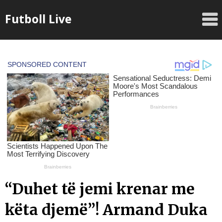
Skip
Futboll Live
to
content
“Duhet të jemi krenar me
këta djemë”! Armand Duka