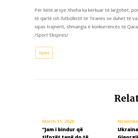
Për këtë arsye Xhixha ka kërkuar të largohet, por 
të qartë ish-futbollistit të Tiranës se duhet të 
sipas trajnerit, shmangia e konkurrencës te Qara
/Sport Ekspres/
Sport
Rela
March 11, 2026
November
“Jam i bindur që
Ukraina
tifozët tanë do të
Gjeorgj