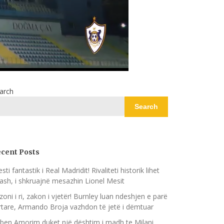
arch
Search
cent Posts
sti fantastik i Real Madridit! Rivaliteti historik lihet
ash, i shkruajnë mesazhin Lionel Mesit
zoni i ri, zakon i vjetër! Burnley luan ndeshjen e parë
rtare, Armando Broja vazhdon të jetë i dëmtuar
ben Amorim duket një dështim i madh te Milani,