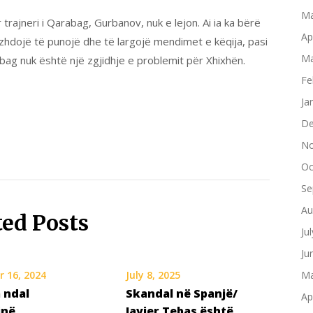
Ma
trajneri i Qarabag, Gurbanov, nuk e lejon. Ai ia ka bërë
Ap
vazhdojë të punojë dhe të largojë mendimet e këqija, pasi
Ma
bag nuk është një zgjidhje e problemit për Xhixhën.
Fe
Ja
De
No
Oc
Se
Au
ted Posts
Ju
Ju
 16, 2024
July 8, 2025
Ma
 ndal
Skandal në Spanjë/
Ap
inë,
Javier Tebas është