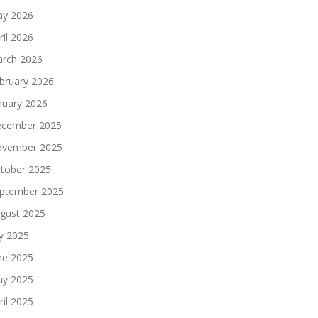
y 2026
ril 2026
rch 2026
bruary 2026
nuary 2026
cember 2025
vember 2025
tober 2025
ptember 2025
gust 2025
ly 2025
ne 2025
y 2025
ril 2025