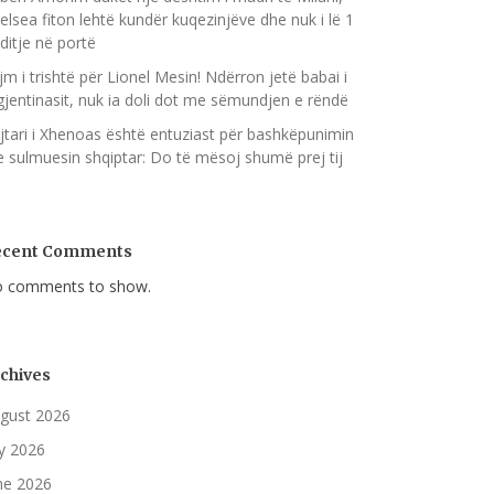
elsea fiton lehtë kundër kuqezinjëve dhe nuk i lë 1
ditje në portë
jm i trishtë për Lionel Mesin! Ndërron jetë babai i
gjentinasit, nuk ia doli dot me sëmundjen e rëndë
jtari i Xhenoas është entuziast për bashkëpunimin
 sulmuesin shqiptar: Do të mësoj shumë prej tij
ecent Comments
 comments to show.
chives
gust 2026
ly 2026
ne 2026