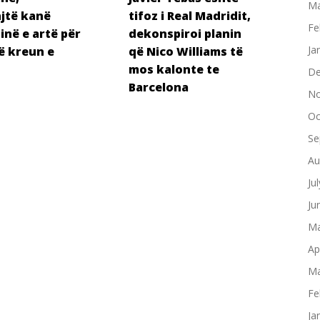
Ma
jtë kanë
tifoz i Real Madridit,
Fe
në e artë për
dekonspiroi planin
Ja
ë kreun e
që Nico Williams të
mos kalonte te
De
Barcelona
No
Oc
Se
Au
Ju
Ju
Ma
Ap
Ma
Fe
Ja