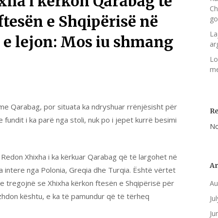
xha i kërkon Qarabag të
Ch
ftesën e Shqipërisë në
go
La
k e lejon: Mos iu shmang
ar
Lo
me
me Qarabag, por situata ka ndryshuar rrënjësisht për
R
e fundit i ka parë nga stoli, nuk po i jepet kurrë besimi
No
 Redon Xhixha i ka kërkuar Qarabag që të largohet në
Ar
a intere nga Polonia, Greqia dhe Turqia. Është vërtet
re tregojnë se Xhixha kërkon ftesën e Shqipërisë për
Au
zhdon kështu, e ka të pamundur që të tërheq
Ju
Ju