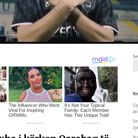
Se
Re
Gje
an
Se
zy
Ru