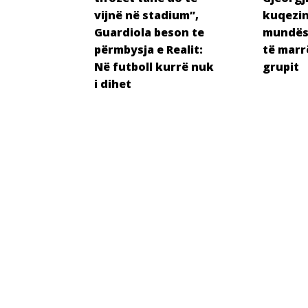
vijnë në stadium”,
kuqezin
Guardiola beson te
mundësi
përmbysja e Realit:
të marr
Në futboll kurrë nuk
grupit
i dihet