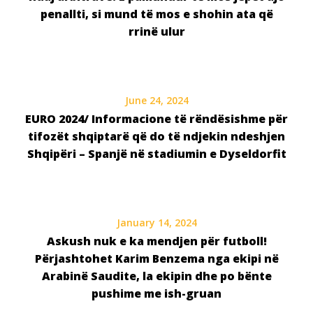
penallti, si mund të mos e shohin ata që
rrinë ulur
June 24, 2024
EURO 2024/ Informacione të rëndësishme për
tifozët shqiptarë që do të ndjekin ndeshjen
Shqipëri – Spanjë në stadiumin e Dyseldorfit
January 14, 2024
Askush nuk e ka mendjen për futboll!
Përjashtohet Karim Benzema nga ekipi në
Arabinë Saudite, la ekipin dhe po bënte
pushime me ish-gruan