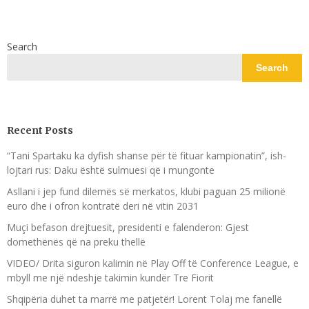
Search
Search
Recent Posts
“Tani Spartaku ka dyfish shanse për të fituar kampionatin”, ish-
lojtari rus: Daku është sulmuesi që i mungonte
Asllani i jep fund dilemës së merkatos, klubi paguan 25 milionë
euro dhe i ofron kontratë deri në vitin 2031
Muçi befason drejtuesit, presidenti e falenderon: Gjest
domethënës që na preku thellë
VIDEO/ Drita siguron kalimin në Play Off të Conference League, e
mbyll me një ndeshje takimin kundër Tre Fiorit
Shqipëria duhet ta marrë me patjetër! Lorent Tolaj me fanellë