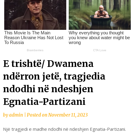
E trishtë/ Dwamena
ndërron jetë, tragjedia
ndodhi në ndeshjen
Egnatia-Partizani
by
admin
|
Posted on
November 11, 2023
Një tragjedi e madhe ndodhi në ndeshjen Egnatia-Partizani.