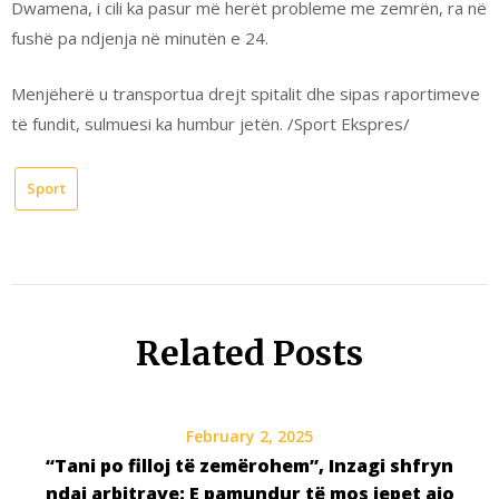
Dwamena, i cili ka pasur më herët probleme me zemrën, ra në
fushë pa ndjenja në minutën e 24.
Menjëherë u transportua drejt spitalit dhe sipas raportimeve
të fundit, sulmuesi ka humbur jetën. /Sport Ekspres/
Sport
Related Posts
February 2, 2025
“Tani po filloj të zemërohem”, Inzagi shfryn
ndaj arbitrave: E pamundur të mos jepet ajo