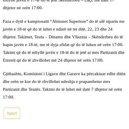
dhjetor në orën 17:00.
Faza e dytë e kampionatit “Abissnet Superiore” do të ulë siparin me
javën e 18-të që do të luhet e ndarë në tre ditë, 22, 23 dhe 24
dhjetor. Takimet, Teuta – Dinamo dhe Vllaznia – Skënderbeu do të
hapin javën e 18-të, me të dyja sfidat që do të luhen në orën 17:00.
Takimi që do të mbyllë javën e 18-të do të jetë ai mes Partizanit dhe
Erzenit që do të zhvillohet më 24 dhjetor në orën 17:00.
Gjithashtu, Komisioni i Ligave dhe Garave ka përcaktuar edhe ditën
dhe orën se kur do të zhvillohet ndeshja e prapambetur mes
Partizanit dhe Teutës. Takimi do të luhet më datë 7 dhjetor në orën
17:00.
Sport