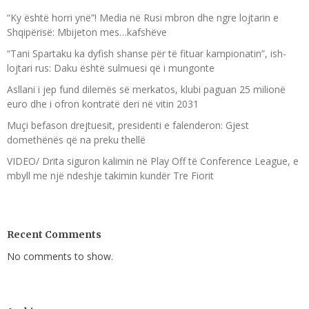
“Ky është horri ynë”! Media në Rusi mbron dhe ngre lojtarin e
Shqipërisë: Mbijeton mes…kafshëve
“Tani Spartaku ka dyfish shanse për të fituar kampionatin”, ish-
lojtari rus: Daku është sulmuesi që i mungonte
Asllani i jep fund dilemës së merkatos, klubi paguan 25 milionë
euro dhe i ofron kontratë deri në vitin 2031
Muçi befason drejtuesit, presidenti e falenderon: Gjest
domethënës që na preku thellë
VIDEO/ Drita siguron kalimin në Play Off të Conference League, e
mbyll me një ndeshje takimin kundër Tre Fiorit
Recent Comments
No comments to show.