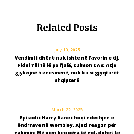
Related Posts
July 10, 2025
Vendimi i dhënë nuk ishte në favorin e tij,
Fidel Ylli të lë pa fjalë, sulmon CAS: Atje
gjykojnë biznesmenë, nuk ka si gjyqtarët
shqiptarë
March 22, 2025
Episodi i Harry Kane i hoqi ndeshjen e
ëndrrave në Wembley, Ajeti reagon për
gabimin: Më vjen keq përa të gol, duhet të