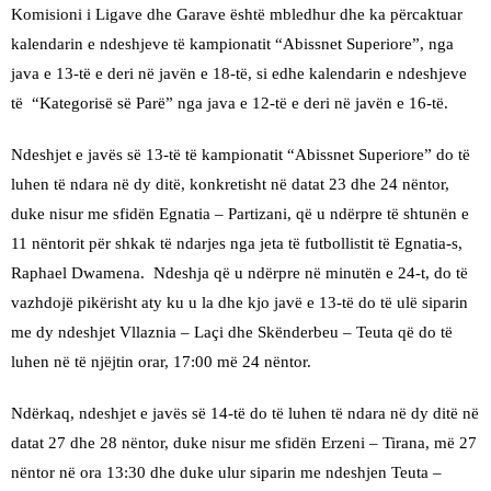
Komisioni i Ligave dhe Garave është mbledhur dhe ka përcaktuar
kalendarin e ndeshjeve të kampionatit “Abissnet Superiore”, nga
java e 13-të e deri në javën e 18-të, si edhe kalendarin e ndeshjeve
të “Kategorisë së Parë” nga java e 12-të e deri në javën e 16-të.
Ndeshjet e javës së 13-të të kampionatit “Abissnet Superiore” do të
luhen të ndara në dy ditë, konkretisht në datat 23 dhe 24 nëntor,
duke nisur me sfidën Egnatia – Partizani, që u ndërpre të shtunën e
11 nëntorit për shkak të ndarjes nga jeta të futbollistit të Egnatia-s,
Raphael Dwamena. Ndeshja që u ndërpre në minutën e 24-t, do të
vazhdojë pikërisht aty ku u la dhe kjo javë e 13-të do të ulë siparin
me dy ndeshjet Vllaznia – Laçi dhe Skënderbeu – Teuta që do të
luhen në të njëjtin orar, 17:00 më 24 nëntor.
Ndërkaq, ndeshjet e javës së 14-të do të luhen të ndara në dy ditë në
datat 27 dhe 28 nëntor, duke nisur me sfidën Erzeni – Tirana, më 27
nëntor në ora 13:30 dhe duke ulur siparin me ndeshjen Teuta –