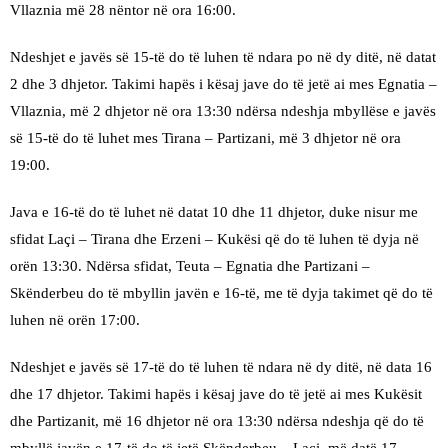
Vllaznia më 28 nëntor në ora 16:00.
Ndeshjet e javës së 15-të do të luhen të ndara po në dy ditë, në datat
2 dhe 3 dhjetor. Takimi hapës i kësaj jave do të jetë ai mes Egnatia –
Vllaznia, më 2 dhjetor në ora 13:30 ndërsa ndeshja mbyllëse e javës
së 15-të do të luhet mes Tirana – Partizani, më 3 dhjetor në ora
19:00.
Java e 16-të do të luhet në datat 10 dhe 11 dhjetor, duke nisur me
sfidat Laçi – Tirana dhe Erzeni – Kukësi që do të luhen të dyja në
orën 13:30. Ndërsa sfidat, Teuta – Egnatia dhe Partizani –
Skënderbeu do të mbyllin javën e 16-të, me të dyja takimet që do të
luhen në orën 17:00.
Ndeshjet e javës së 17-të do të luhen të ndara në dy ditë, në data 16
dhe 17 dhjetor. Takimi hapës i kësaj jave do të jetë ai mes Kukësit
dhe Partizanit, më 16 dhjetor në ora 13:30 ndërsa ndeshja që do të
mbyllë javën e 17-të do të jetë Skënderbeu – Laçi, më datë 17