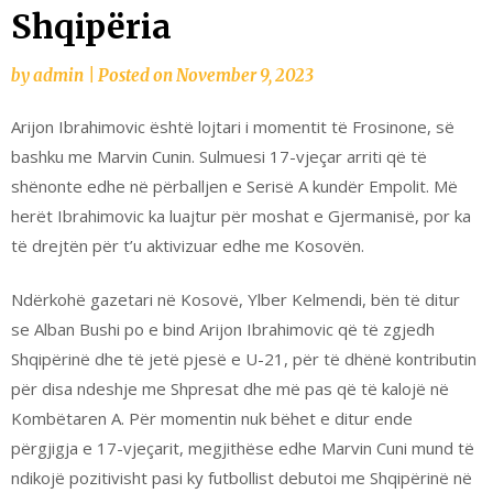
Shqipëria
by
admin
|
Posted on
November 9, 2023
Arijon Ibrahimovic është lojtari i momentit të Frosinone, së
bashku me Marvin Cunin. Sulmuesi 17-vjeçar arriti që të
shënonte edhe në përballjen e Serisë A kundër Empolit. Më
herët Ibrahimovic ka luajtur për moshat e Gjermanisë, por ka
të drejtën për t’u aktivizuar edhe me Kosovën.
Ndërkohë gazetari në Kosovë, Ylber Kelmendi, bën të ditur
se Alban Bushi po e bind Arijon Ibrahimovic që të zgjedh
Shqipërinë dhe të jetë pjesë e U-21, për të dhënë kontributin
për disa ndeshje me Shpresat dhe më pas që të kalojë në
Kombëtaren A. Për momentin nuk bëhet e ditur ende
përgjigja e 17-vjeçarit, megjithëse edhe Marvin Cuni mund të
ndikojë pozitivisht pasi ky futbollist debutoi me Shqipërinë në