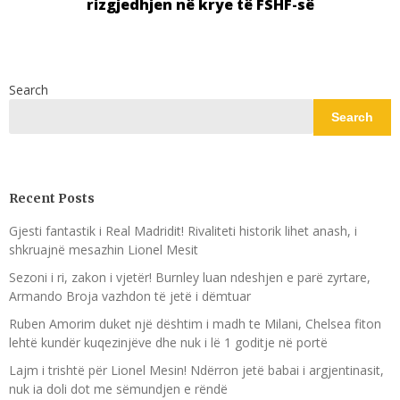
rizgjedhjen në krye të FSHF-së
Search
Search
Recent Posts
Gjesti fantastik i Real Madridit! Rivaliteti historik lihet anash, i
shkruajnë mesazhin Lionel Mesit
Sezoni i ri, zakon i vjetër! Burnley luan ndeshjen e parë zyrtare,
Armando Broja vazhdon të jetë i dëmtuar
Ruben Amorim duket një dështim i madh te Milani, Chelsea fiton
lehtë kundër kuqezinjëve dhe nuk i lë 1 goditje në portë
Lajm i trishtë për Lionel Mesin! Ndërron jetë babai i argjentinasit,
nuk ia doli dot me sëmundjen e rëndë