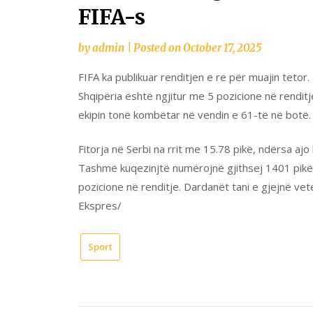
FIFA-s
by
admin
|
Posted on
October 17, 2025
FIFA ka publikuar renditjen e re për muajin teto
Shqipëria është ngjitur me 5 pozicione në rendit
ekipin tonë kombëtar në vendin e 61-të në botë.
Fitorja në Serbi na rrit me 15.78 pikë, ndërsa aj
Tashmë kuqezinjtë numërojnë gjithsej 1401 pikë
pozicione në renditje. Dardanët tani e gjejnë vete
Ekspres/
Sport