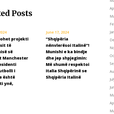
Ma
Ap
ted Posts
Ma
Fe
Ja
 2024
June 17, 2024
ohet projekti
“Shqipëria
De
sit të
nënvlerësoi Italinë”!
No
isë së
Munishi e ka bindje
Oc
it Manchester
dhe jep shpjegimin:
Se
esidenti
Më shumë respektoi
tbolli i
Italia Shqipërinë se
Au
e është
Shqipëria Italinë
Ju
ti ynë,
Ju
Ma
Ap
Ma