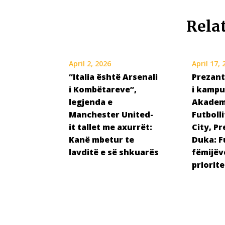
Rela
April 2, 2026
April 17,
“Italia është Arsenali
Prezant
i Kombëtareve”,
i kampu
legjenda e
Akadem
Manchester United-
Futboll
it tallet me axurrët:
City, Pr
Kanë mbetur te
Duka: Fu
lavditë e së shkuarës
fëmijëv
priorite