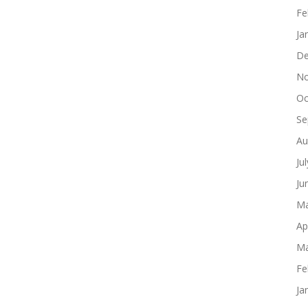
Fe
Ja
De
No
Oc
Se
Au
Ju
Ju
Ma
Ap
Ma
Fe
Ja