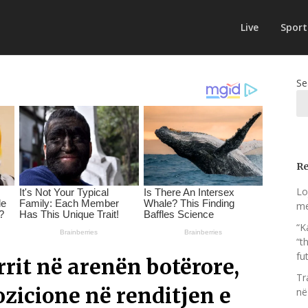
Live
Sport
Se
Re
Lo
me
“K
“t
fut
rrit në arenën botërore,
Tr
ozicione në renditjen e
në