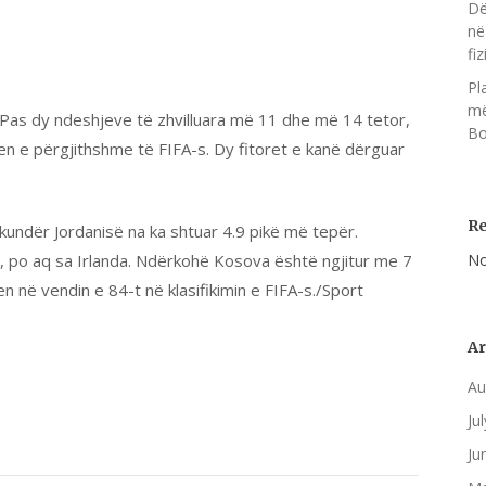
Dë
në
fiz
Pl
më
r. Pas dy ndeshjeve të zhvilluara më 11 dhe më 14 tetor,
Bo
jen e përgjithshme të FIFA-s. Dy fitoret e kanë dërguar
R
o kundër Jordanisë na ka shtuar 4.9 pikë më tepër.
, po aq sa Irlanda. Ndërkohë Kosova është ngjitur me 7
No
n në vendin e 84-t në klasifikimin e FIFA-s./Sport
Ar
Au
Ju
Ju