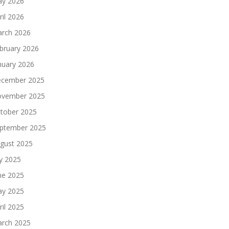
y 2026
ril 2026
rch 2026
bruary 2026
nuary 2026
cember 2025
vember 2025
tober 2025
ptember 2025
gust 2025
ly 2025
ne 2025
y 2025
ril 2025
rch 2025