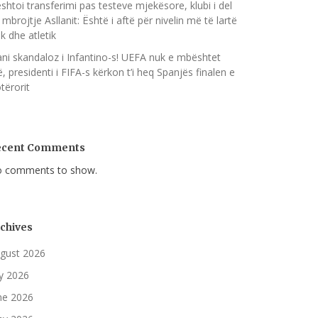
shtoi transferimi pas testeve mjekësore, klubi i del
 mbrojtje Asllanit: Është i aftë për nivelin më të lartë
ik dhe atletik
ani skandaloz i Infantino-s! UEFA nuk e mbështet
, presidenti i FIFA-s kërkon t’i heq Spanjës finalen e
tërorit
ecent Comments
 comments to show.
chives
gust 2026
ly 2026
ne 2026