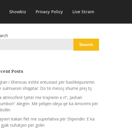
Showbiz
Privacy Policy
Live Stram
arch
Search
cent Posts
jtari i Xhenoas është entuziast për bashkëpunimin
 sulmuesin shqiptar: Do të mësoj shumë prej tij
a atmosferë tjetër me trajnerin e ri”, Jashari
humbon” Alegrin: Më pëlqen ideja që ka Amorimi për
bollin
ajneri italian flet me superlativa për Shpendin: E ka
 gjak nuhatjen për golin