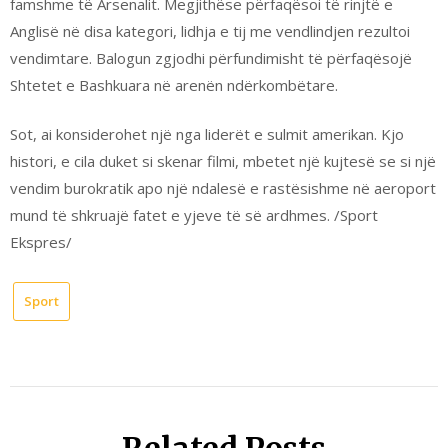
famshme të Arsenalit. Megjithëse përfaqësoi të rinjtë e
Anglisë në disa kategori, lidhja e tij me vendlindjen rezultoi
vendimtare. Balogun zgjodhi përfundimisht të përfaqësojë
Shtetet e Bashkuara në arenën ndërkombëtare.
Sot, ai konsiderohet një nga liderët e sulmit amerikan. Kjo
histori, e cila duket si skenar filmi, mbetet një kujtesë se si një
vendim burokratik apo një ndalesë e rastësishme në aeroport
mund të shkruajë fatet e yjeve të së ardhmes. /Sport
Ekspres/
Sport