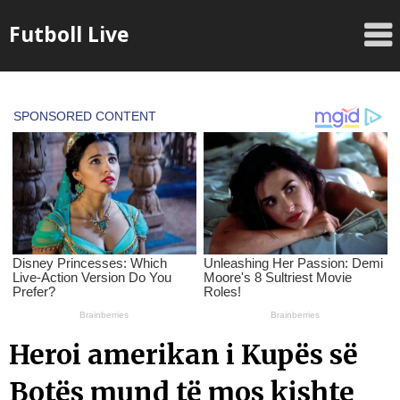
Skip
Futboll Live
to
content
Heroi amerikan i Kupës së
Botës mund të mos kishte