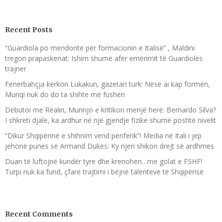
Recent Posts
“Guardiola po mendonte për formacionin e Italisë” , Maldini
tregon prapaskenat: Ishim shumë afër emërimit të Guardiolës
trajner
Fenerbahçja kërkon Lukakun, gazetari turk: Nëse ai kap formën,
Muriqi nuk do do ta shihte më fushën
Debutoi me Realin, Murinjo e kritikon menjë herë: Bernardo Silva?
I shkreti djalë, ka ardhur në një gjendje fizike shumë poshtë nivelit
“Dikur Shqipërinë e shihnim vend periferik”! Media në Itali i jep
jehonë punës së Armand Dukës: Ky njeri shikon drejt së ardhmes
Duan të luftojnë kundër tyre dhe krenohen…me golat e FSHF!
Turpi nuk ka fund, çfarë trajtimi i bëjnë talenteve të Shqipërisë
Recent Comments