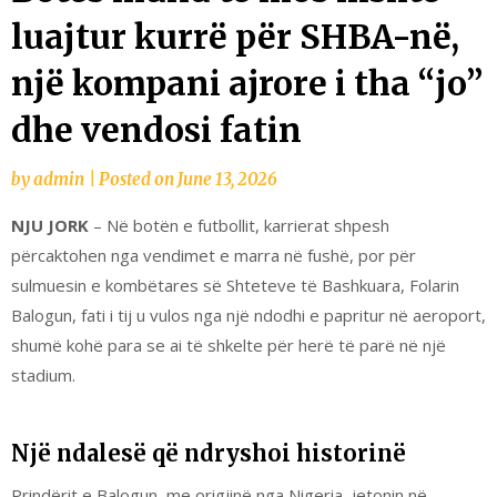
luajtur kurrë për SHBA-në,
një kompani ajrore i tha “jo”
dhe vendosi fatin
by
admin
|
Posted on
June 13, 2026
NJU JORK
– Në botën e futbollit, karrierat shpesh
përcaktohen nga vendimet e marra në fushë, por për
sulmuesin e kombëtares së Shteteve të Bashkuara, Folarin
Balogun, fati i tij u vulos nga një ndodhi e papritur në aeroport,
shumë kohë para se ai të shkelte për herë të parë në një
stadium.
Një ndalesë që ndryshoi historinë
Prindërit e Balogun, me origjinë nga Nigeria, jetonin në