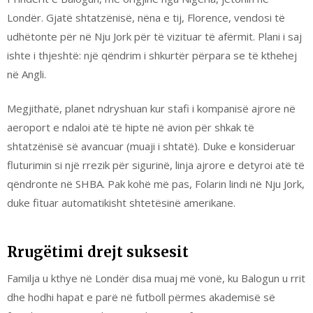
Londër. Gjatë shtatzënisë, nëna e tij, Florence, vendosi të
udhëtonte për në Nju Jork për të vizituar të afërmit. Plani i saj
ishte i thjeshtë: një qëndrim i shkurtër përpara se të kthehej
në Angli.
Megjithatë, planet ndryshuan kur stafi i kompanisë ajrore në
aeroport e ndaloi atë të hipte në avion për shkak të
shtatzënisë së avancuar (muaji i shtatë). Duke e konsideruar
fluturimin si një rrezik për sigurinë, linja ajrore e detyroi atë të
qëndronte në SHBA. Pak kohë më pas, Folarin lindi në Nju Jork,
duke fituar automatikisht shtetësinë amerikane.
Rrugëtimi drejt suksesit
Familja u kthye në Londër disa muaj më vonë, ku Balogun u rrit
dhe hodhi hapat e parë në futboll përmes akademisë së