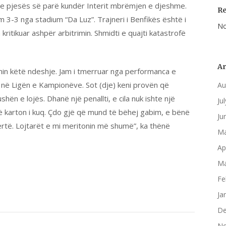
 e pjesës së parë kundër Interit mbrëmjen e djeshme.
R
zim 3-3 nga stadium “Da Luz”. Trajneri i Benfikës është i
No
kritikuar ashpër arbitrimin. Shmidti e quajti katastrofë
Ar
onin këtë ndeshje. Jam i tmerruar nga performanca e
në Ligën e Kampionëve. Sot (dje) keni provën që
Au
hën e lojës. Dhanë një penallti, e cila nuk ishte një
Ju
e një karton i kuq. Çdo gjë që mund të bëhej gabim, e bënë
Ju
qertë. Lojtarët e mi meritonin më shumë”, ka thënë
Ma
Ap
Ma
Fe
Ja
De
No