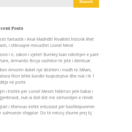
Search
cent Posts
sti fantastik i Real Madridit! Rivaliteti historik lihet
ash, i shkruajnë mesazhin Lionel Mesit
zoni i ri, zakon i vjetër! Burnley luan ndeshjen e parë
rtare, Armando Broja vazhdon të jetë i dëmtuar
ben Amorim duket një dështim i madh te Milani,
elsea fiton lehtë kundër kuqezinjëve dhe nuk i lë 1
ditje në portë
jm i trishtë për Lionel Mesin! Ndërron jetë babai i
gjentinasit, nuk ia doli dot me sëmundjen e rëndë
jtari i Xhenoas është entuziast për bashkëpunimin
 sulmuesin shqiptar: Do të mësoj shumë prej tij