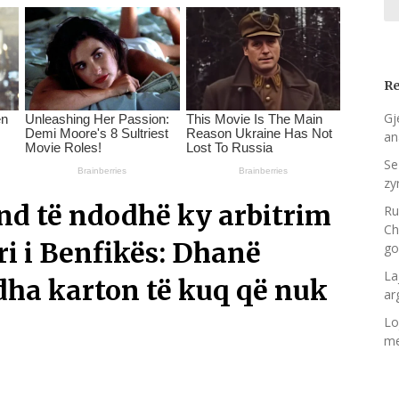
Re
Gje
an
Se
zy
und të ndodhë ky arbitrim
Ru
Ch
ri i Benfikës: Dhanë
go
La
 dha karton të kuq që nuk
ar
Lo
me