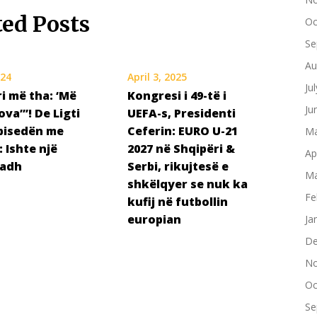
ted Posts
Oc
Se
Au
024
April 3, 2025
Ju
i më tha: ‘Më
Kongresi i 49-të i
Ju
ova’”! De Ligti
UEFA-s, Presidenti
bisedën me
Ceferin: EURO U-21
Ma
: Ishte një
2027 në Shqipëri &
Ap
madh
Serbi, rikujtesë e
Ma
shkëlqyer se nuk ka
Fe
kufij në futbollin
europian
Ja
De
No
Oc
Se