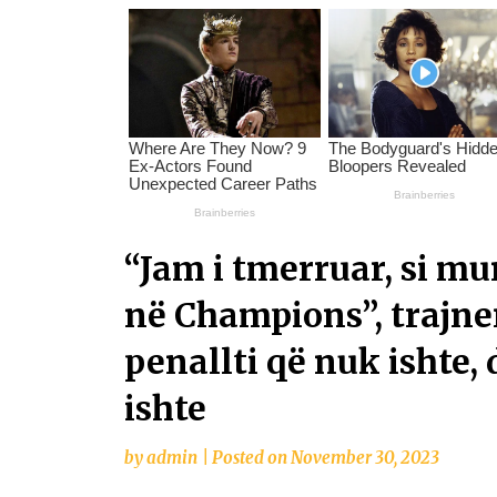
“Jam i tmerruar, si m
në Champions”, trajne
penallti që nuk ishte,
ishte
by
admin
|
Posted on
November 30, 2023