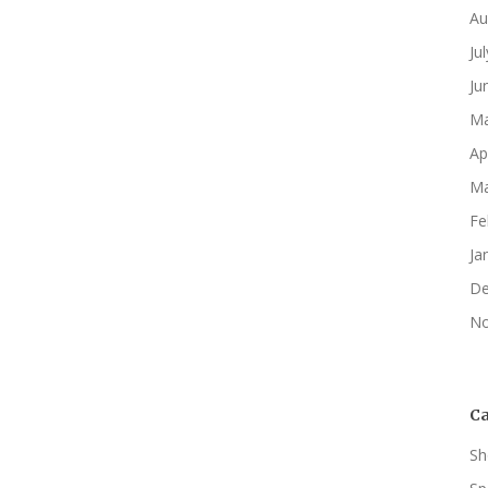
Au
Ju
Ju
Ma
Ap
Ma
Fe
Ja
De
No
Ca
Sh