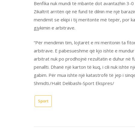
Benfika nuk mundi të mbante dot avantazhin 3-0
Zikaltrit arritën që në fund të dilnin me një bara
mendimit se ekipi i tij meritonte më tepër, por ka 
gjykimin e arbitrave.
“Për mendimin tim, lojtarët e mi meritonin ta fit
arbitrave. E pabesueshme që kjo ishte e mundur 
arbitrat nuk po prodhojnë rezultatin e duhur në fus
penallti. Dhanë një karton të kuq, i cili nuk isht
gabim. Për mua ishte një katastrofë të jep i sin
Shmidti./Halit Delibashi-Sport Ekspres/
Sport