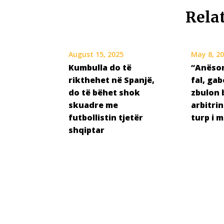
Rela
August 15, 2025
May 8, 2
Kumbulla do të
“Anësor
rikthehet në Spanjë,
fal, gab
do të bëhet shok
zbulon 
skuadre me
arbitrin
futbollistin tjetër
turp i 
shqiptar