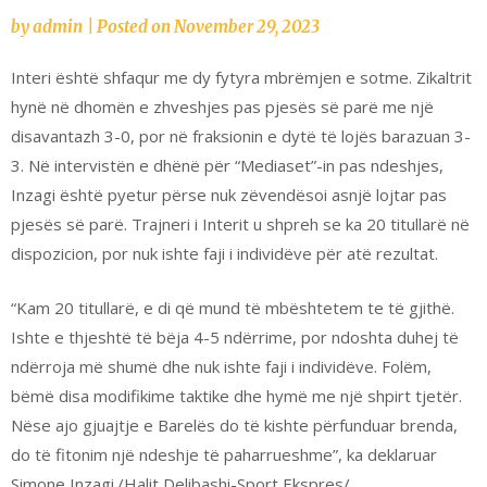
by
admin
|
Posted on
November 29, 2023
Interi është shfaqur me dy fytyra mbrëmjen e sotme. Zikaltrit
hynë në dhomën e zhveshjes pas pjesës së parë me një
disavantazh 3-0, por në fraksionin e dytë të lojës barazuan 3-
3. Në intervistën e dhënë për “Mediaset”-in pas ndeshjes,
Inzagi është pyetur përse nuk zëvendësoi asnjë lojtar pas
pjesës së parë. Trajneri i Interit u shpreh se ka 20 titullarë në
dispozicion, por nuk ishte faji i individëve për atë rezultat.
“Kam 20 titullarë, e di që mund të mbështetem te të gjithë.
Ishte e thjeshtë të bëja 4-5 ndërrime, por ndoshta duhej të
ndërroja më shumë dhe nuk ishte faji i individëve. Folëm,
bëmë disa modifikime taktike dhe hymë me një shpirt tjetër.
Nëse ajo gjuajtje e Barelës do të kishte përfunduar brenda,
do të fitonim një ndeshje të paharrueshme”, ka deklaruar
Simone Inzagi./Halit Delibashi-Sport Ekspres/