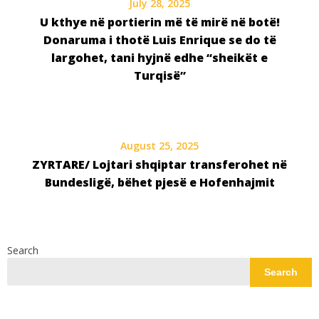
July 28, 2025
U kthye në portierin më të mirë në botë!
Donaruma i thotë Luis Enrique se do të
largohet, tani hyjnë edhe “sheikët e
Turqisë”
August 25, 2025
ZYRTARE/ Lojtari shqiptar transferohet në
Bundesligë, bëhet pjesë e Hofenhajmit
Search
Search