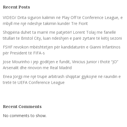
Recent Posts
VIDEO/ Drita siguron kalimin në Play Off të Conference League, e
mbyll me një ndeshje takimin kundër Tre Fiorit
Shqipëria duhet ta marrë me patjetër! Lorent Tolaj me fanellë
titullari te Bristol City, luan ndeshjen e parë zyrtare të këtij sezoni
FSHF revokon mbështetjen për kandidaturën e Gianni Infantinos
për President të FIFA-s
Jose Mourinho i jep goditjen e fundit, Vinicius Junior i thotë “JO”
Arsenalit dhe rinovon me Real Madrid
Enea Jorgji me një trupë arbitrash shqiptar gjykojnë në raundin e
tretë të UEFA Conference League
Recent Comments
No comments to show.