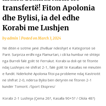
transfertë! Fiton Apolonia
dhe Bylisi, ia del edhe
Korabi me Lushjen
by
admin
|
Posted on
March 3, 2024
Në ditën e sotme janë zhvilluar ndeshjet e Kategorisë së
Parë. Surpriza erdhi nga Flamurtari, i cili ka humbur në shtëpi
nga Burreli falë golit të Ferrukut. Korabi ia doli që të fitonte
ndaj Lushnjes në shifrat 2-1, falë golit të Kasallas në minutën
e fundit. Ndërkohë Apolonia fitoi pa probleme ndaj Kastriotit
në shifrat 2-0, ndërsa Bylisi bëri detyrën në fitoren 2-1
kundër Tomorit. /Sport Ekspres/
Korabi 2-1 Lushnja (Çema 26?, Kasalla 90+5? / Olola 48?)