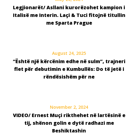
Legjionarët/ Asllani kurorëzohet kampion i
Italisë me Interin. Laçi & Tuci fitojnë titullin
me Sparta Prague
August 24, 2025
“Është një kërcënim edhe në sulm”, trajneri
flet për debutimin e Kumbullës: Do të jetë i
rëndësishëm për ne
November 2, 2024
VIDEO/ Ernest Muçi rikthehet në lartësinë e
tij, shënon golin e dytë radhazi me
Beshiktashin