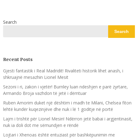
Search
Search
Recent Posts
Gjesti fantastik i Real Madridit! Rivaliteti historik lihet anash, i
shkruajnë mesazhin Lionel Mesit
Sezoni i ri, zakon i vjetër! Burnley luan ndeshjen e parë zyrtare,
Armando Broja vazhdon të jetë i dëmtuar
Ruben Amorim duket një dështim i madh te Milani, Chelsea fiton
lehtë kundër kuqezinjëve dhe nuk i lë 1 goditje në portë
Lajm i trishtë për Lionel Mesin! Ndërron jetë babai i argjentinasit,
nuk ia doli dot me sëmundjen e rëndë
Lojtari i Xhenoas është entuziast për bashkëpunimin me