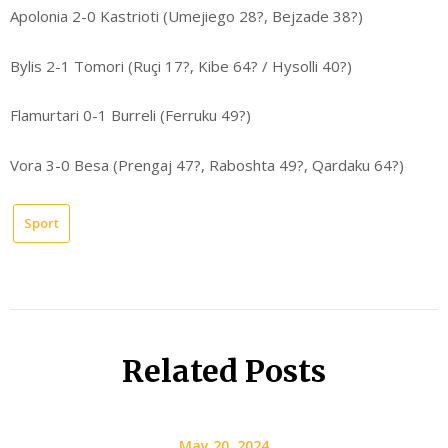
Apolonia 2-0 Kastrioti (Umejiego 28?, Bejzade 38?)
Bylis 2-1 Tomori (Ruçi 17?, Kibe 64? / Hysolli 40?)
Flamurtari 0-1 Burreli (Ferruku 49?)
Vora 3-0 Besa (Prengaj 47?, Raboshta 49?, Qardaku 64?)
Sport
Related Posts
May 20, 2024