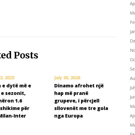
Ap
Ma
Fe
Ja
De
No
ted Posts
Oc
Se
3, 2025
July 30, 2026
Au
 e dytë më e
Dinamo afrohet një
Ju
 e sezonit,
hap më pranë
Ju
ëron 1.6
grupeve, i përcjell
Ma
 shikime për
sllovenët me tre gola
Milan-Inter
nga Europa
Ap
Ma
Fe