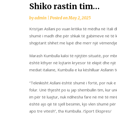
Shiko rastin tim…
by
admin
|
Posted on
May 2, 2025
Kristjan Asllani po vuan kritika të mëdha në Itali
shumë i madh dhe për shkak të gabimeve në të k
shqiptarit shihet me lupë dhe merr një vëmendje
Marash Kumbulla kaloi të njëjtën situatë, por mbr
është kthyer në lojtarin kryesor të ekipit dhe një
mediat italiane, Kumbulla e ka këshilluar Asllanin 
“Teknikisht Asllani është shumë i fortë, por nuk 
folur. Unë thjesht po iu jap shembullin tim, kur
im për të luajtur, nuk ndihesha fare në më të mi
është ajo që të sjell besimin, kjo vlen shumë për t
apo tre vitesh”, tha Kumbulla. /Sport Ekspres/