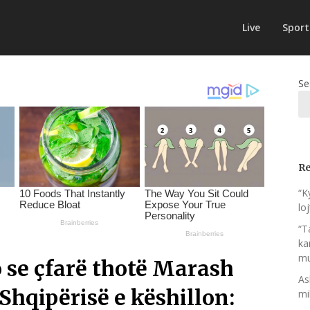
Live
Sport
Se
Re
“K
lo
“T
ka
mu
o se çfarë thotë Marash
As
Shqipërisë e këshillon:
mi