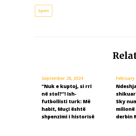
Sport
Rela
September 28, 2024
February 
“Nuk e kuptoj, si rri
Ndeshja
në stol?”! Ish-
shikuar
futbollisti turk: Më
Sky num
habit, Muçi është
milionë
shpenzimi i historisë
derbin 