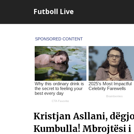
Skip
Futboll Live
to
content
Kristjan Asllani, dëgj
Kumbulla! Mbrojtësi i 