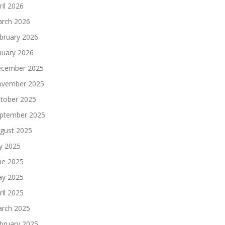
ril 2026
rch 2026
bruary 2026
nuary 2026
cember 2025
vember 2025
tober 2025
ptember 2025
gust 2025
ly 2025
ne 2025
y 2025
ril 2025
rch 2025
bruary 2025