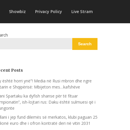
Showbiz
Privacy Policy
Live Stram
arch
Search
cent Posts
y është horri ynë”! Media në Rusi mbron dhe ngre
jtarin e Shqipërisë: Mbijeton mes…kafshëve
ani Spartaku ka dyfish shanse për të fituar
mpionatin”, ish-lojtari rus: Daku është sulmuesi që i
ngonte
llani i jep fund dilemës së merkatos, klubi paguan 25
lionë euro dhe i ofron kontratë deri në vitin 2031