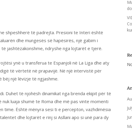
Mu
do
VI
Co
ku
 dhe shpeshherë të padrejta. Presioni te Interi është
aluarën dhe mungesës së hapësirës, një gabim i
 të jashtëzakonshme, ndryshe nga lojtarët e tjerë.
R
ojtësi ynë u transferua te Espanjoli në La Liga dhe aty
No
 digë të vërtetë në prapavijë. Në një intervistë për
të bëj një lëvizje të ngjashme.
Ar
e di. Duhet të njohësh dinamikat nga brenda ekipit për të
Au
 unë nuk luaja shumë te Roma dhe më pas vinte momenti
Ju
rën time. Është mënyra sesi ti e percepton, vazhdimësia
alentet dhe lojtarët e rinj si Asllani apo si unë para dy
Ju
Ma