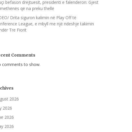
çi befason drejtuesit, presidenti e falenderon: Gjest
methënës që na preku thellë
DEO/ Drita siguron kalimin në Play Off të
nference League, e mbyll me një ndeshje takimin
ndër Tre Fiorit
ecent Comments
 comments to show.
chives
gust 2026
ly 2026
ne 2026
y 2026