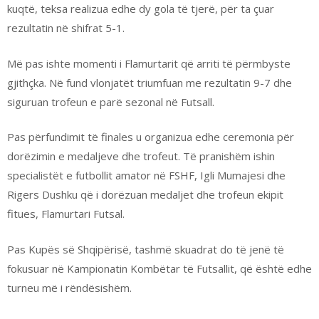
kuqtë, teksa realizua edhe dy gola të tjerë, për ta çuar
rezultatin në shifrat 5-1.
Më pas ishte momenti i Flamurtarit që arriti të përmbyste
gjithçka. Në fund vlonjatët triumfuan me rezultatin 9-7 dhe
siguruan trofeun e parë sezonal në Futsall.
Pas përfundimit të finales u organizua edhe ceremonia për
dorëzimin e medaljeve dhe trofeut. Të pranishëm ishin
specialistët e futbollit amator në FSHF, Igli Mumajesi dhe
Rigers Dushku që i dorëzuan medaljet dhe trofeun ekipit
fitues, Flamurtari Futsal.
Pas Kupës së Shqipërisë, tashmë skuadrat do të jenë të
fokusuar në Kampionatin Kombëtar të Futsallit, që është edhe
turneu më i rëndësishëm.