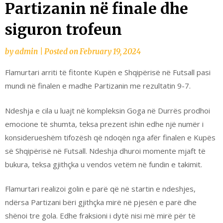
Partizanin në finale dhe
siguron trofeun
by
admin
|
Posted on
February 19, 2024
Flamurtari arriti të fitonte Kupën e Shqipërisë në Futsall pasi
mundi në finalen e madhe Partizanin me rezultatin 9-7.
Ndeshja e cila u luajt në kompleksin Goga në Durrës prodhoi
emocione të shumta, teksa prezent ishin edhe një numër i
konsiderueshëm tifozësh që ndoqën nga afër finalen e Kupës
së Shqipërisë në Futsall. Ndeshja dhuroi momente mjaft të
bukura, teksa gjithçka u vendos vetëm në fundin e takimit.
Flamurtari realizoi golin e parë që në startin e ndeshjes,
ndërsa Partizani bëri gjithçka mirë në pjesën e parë dhe
shënoi tre gola. Edhe fraksioni i dytë nisi më mirë për të