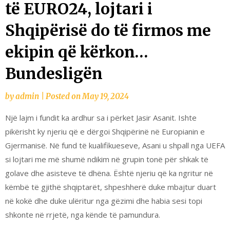
të EURO24, lojtari i
Shqipërisë do të firmos me
ekipin që kërkon…
Bundesligën
by
admin
|
Posted on
May 19, 2024
Një lajm i fundit ka ardhur sa i përket Jasir Asanit. Ishte
pikërisht ky njeriu që e dërgoi Shqipërinë në Europianin e
Gjermanisë. Në fund të kualifikueseve, Asani u shpall nga UEFA
si lojtari me më shumë ndikim në grupin tonë për shkak të
golave dhe asisteve të dhëna. Është njeriu që ka ngritur në
këmbë të gjithë shqiptarët, shpeshherë duke mbajtur duart
në kokë dhe duke ulëritur nga gëzimi dhe habia sesi topi
shkonte në rrjetë, nga kënde të pamundura.