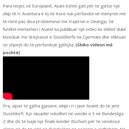
Para nisjes së Europianit, Asani është gati për të gjetur një
ekip të ri. Aventura e tij në Kore nuk përfundoi në mënyrën më
të mirë pas disa problemeve me trajernin e Gëangju. Së
fundmi menaxheri i Asanit ka publikuar një video ku shihet duke
biseduar me drejtuesit e Duseldorfit në Gjermani dhe shkruan
se shpejti do të përfundojë gjithçka.
(Shiko videon më
poshtë)
Pra, sipas të gjitha gjasave, ekipi i ri i Jasir Asanit do të jetë
Duseldorfi. Kjo skuadër ndodhet në vendin e 3 në Bundesliga
2 dhe do të luajë një finale kundër Bochum për të vendosur
ekipin që do të jetë në Bundesligë në sezonin e ardhshëm. Në