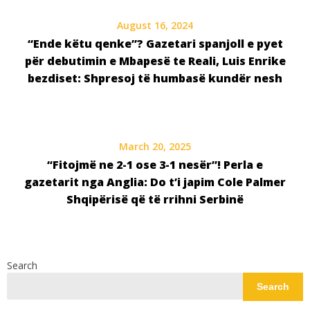
August 16, 2024
“Ende këtu qenke”? Gazetari spanjoll e pyet
për debutimin e Mbapesë te Reali, Luis Enrike
bezdiset: Shpresoj të humbasë kundër nesh
March 20, 2025
“Fitojmë ne 2-1 ose 3-1 nesër”! Perla e
gazetarit nga Anglia: Do t’i japim Cole Palmer
Shqipërisë që të rrihni Serbinë
Search
Search