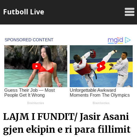
Skip
Futboll Live
to
content
LAJM I FUNDIT/ Jasir Asani
gjen ekipin e ri para fillimit