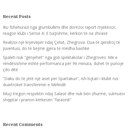
Recent Posts
Iku fshehurazi nga grumbullimi dhe dorëzoi raport mjekësor,
reagon klubi i Serisë A: E turpshme, kërkon të na zhvasë
Realizoi një kryevepër ndaj Çelsit, Zhegrova: Dua të qendroj te
Juventusi, do të bëjmë gjëra të mëdha bashkë
Spaleti nuk “gënjehet” nga goli spektakolar i Zhegrovës: Më e
rëndësishme është performanca për 96 minuta, duhet të punojë
çdo ditë
“Daku do të jetë një aset për Spartakun”, ish-lojtari i klubit rus
duartroket transferimin e Mirlindit
Muçi tregon respektin ndaj Salasë dhe nuk bën zhurmë, sulmuesi
shqiptar i pranon kërkesën “faraonit”
Recent Comments