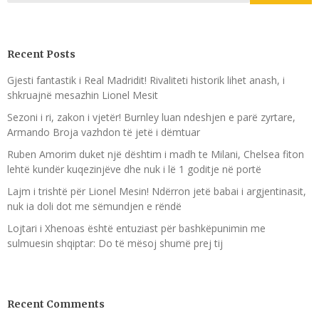
Recent Posts
Gjesti fantastik i Real Madridit! Rivaliteti historik lihet anash, i
shkruajnë mesazhin Lionel Mesit
Sezoni i ri, zakon i vjetër! Burnley luan ndeshjen e parë zyrtare,
Armando Broja vazhdon të jetë i dëmtuar
Ruben Amorim duket një dështim i madh te Milani, Chelsea fiton
lehtë kundër kuqezinjëve dhe nuk i lë 1 goditje në portë
Lajm i trishtë për Lionel Mesin! Ndërron jetë babai i argjentinasit,
nuk ia doli dot me sëmundjen e rëndë
Lojtari i Xhenoas është entuziast për bashkëpunimin me
sulmuesin shqiptar: Do të mësoj shumë prej tij
Recent Comments