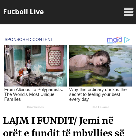
Skip
Futboll Live
to
content
LAJM I FUNDIT/ Jemi në
orët e fundit të mbylljes së