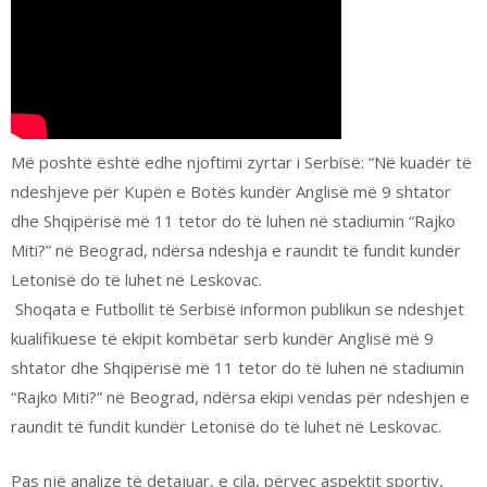
Më poshtë është edhe njoftimi zyrtar i Serbisë: “Në kuadër të
ndeshjeve për Kupën e Botës kundër Anglisë më 9 shtator
dhe Shqipërisë më 11 tetor do të luhen në stadiumin “Rajko
Miti?” në Beograd, ndërsa ndeshja e raundit të fundit kundër
Letonisë do të luhet në Leskovac.
Shoqata e Futbollit të Serbisë informon publikun se ndeshjet
kualifikuese të ekipit kombëtar serb kundër Anglisë më 9
shtator dhe Shqipërisë më 11 tetor do të luhen në stadiumin
“Rajko Miti?” në Beograd, ndërsa ekipi vendas për ndeshjen e
raundit të fundit kundër Letonisë do të luhet në Leskovac.
Pas një analize të detajuar, e cila, përveç aspektit sportiv,