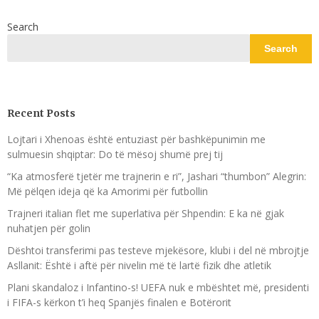
Search
Search
Recent Posts
Lojtari i Xhenoas është entuziast për bashkëpunimin me
sulmuesin shqiptar: Do të mësoj shumë prej tij
“Ka atmosferë tjetër me trajnerin e ri”, Jashari “thumbon” Alegrin:
Më pëlqen ideja që ka Amorimi për futbollin
Trajneri italian flet me superlativa për Shpendin: E ka në gjak
nuhatjen për golin
Dështoi transferimi pas testeve mjekësore, klubi i del në mbrojtje
Asllanit: Është i aftë për nivelin më të lartë fizik dhe atletik
Plani skandaloz i Infantino-s! UEFA nuk e mbështet më, presidenti
i FIFA-s kërkon t’i heq Spanjës finalen e Botërorit