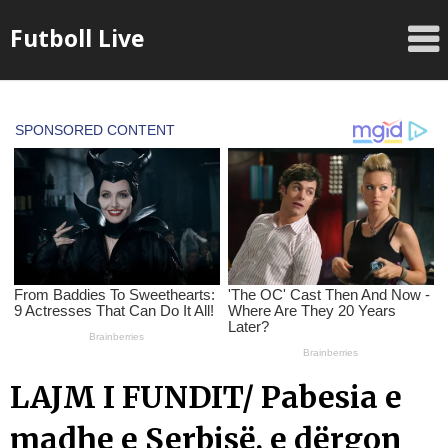
Skip
Futboll Live
to
content
LAJM I FUNDIT/ Pabesia e
madhe e Serbisë, e dërgon