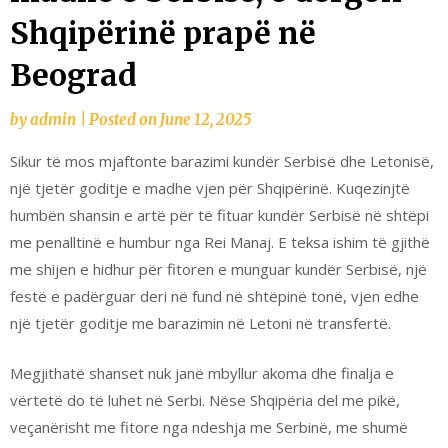
Shqipërinë prapë në
Beograd
by
admin
|
Posted on
June 12, 2025
Sikur të mos mjaftonte barazimi kundër Serbisë dhe Letonisë,
një tjetër goditje e madhe vjen për Shqipërinë. Kuqezinjtë
humbën shansin e artë për të fituar kundër Serbisë në shtëpi
me penalltinë e humbur nga Rei Manaj. E teksa ishim të gjithë
me shijen e hidhur për fitoren e munguar kundër Serbisë, një
festë e padërguar deri në fund në shtëpinë tonë, vjen edhe
një tjetër goditje me barazimin në Letoni në transfertë.
Megjithatë shanset nuk janë mbyllur akoma dhe finalja e
vërtetë do të luhet në Serbi. Nëse Shqipëria del me pikë,
veçanërisht me fitore nga ndeshja me Serbinë, me shumë