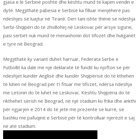
gjasa e lë Serbinë poshtë dhe kështu mund të kapim vendin e
dytë. Megjithatë pabesia e Serbisë ka filluar menjëherë pas
ndeshjes së luajtur në Tiranë. Deri tani ishte thënë se ndeshja
Serbi-Shqipëri do të zhvillohej në Leskovac për arsye sigurie,
pasi serbët nuk mund të menaxhonin dot tifozët dhe huliganët
e tyre në Beograd.
Megjithatë ky variant duhet harruar, Federata Serbe e
Futbollit ka dalë me një deklaratë të fundit ku njofton se për
ndeshjet kundër Anglisë dhe kundër Shqipërisë do të kthehen
të luhen në Beograd për t’i fituar me tifozët, ndërsa ndeshja
me Letonin do të luhet në Leskovac. Kështu Shqipëria do të
rikthehet sërish në Beograd, në një stadium ku frika dhe ankthi
për ngjarjen e 2014 do të jetë më prezente se kurrë, së
bashku me pafuqinë e Serbisë për të kontrolluar njerëzit e saj
në atë stadium.