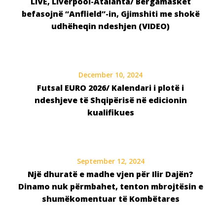
LIVE, Liverpool-Atalanta/ Bergamaskët
befasojnë “Anflield”-in, Gjimshiti me shokë
udhëheqin ndeshjen (VIDEO)
December 10, 2024
Futsal EURO 2026/ Kalendari i plotë i
ndeshjeve të Shqipërisë në edicionin
kualifikues
September 12, 2024
Një dhuratë e madhe vjen për Ilir Dajën?
Dinamo nuk përmbahet, tenton mbrojtësin e
shumëkomentuar të Kombëtares