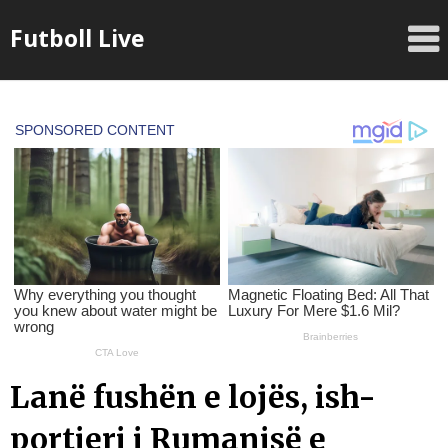
Skip
Futboll Live
to
content
Lanë fushën e lojës, ish-
portieri i Rumanisë e