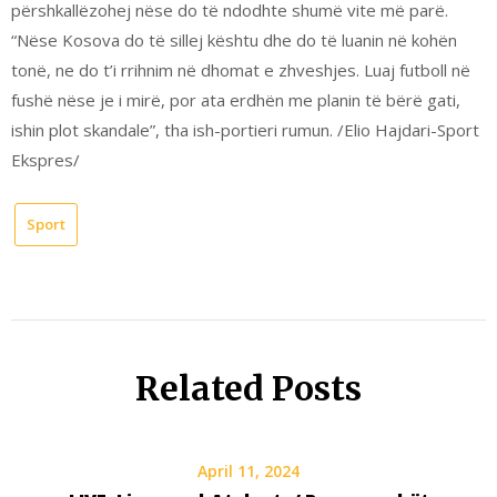
përshkallëzohej nëse do të ndodhte shumë vite më parë.
“Nëse Kosova do të sillej kështu dhe do të luanin në kohën
tonë, ne do t’i rrihnim në dhomat e zhveshjes. Luaj futboll në
fushë nëse je i mirë, por ata erdhën me planin të bërë gati,
ishin plot skandale”, tha ish-portieri rumun. /Elio Hajdari-Sport
Ekspres/
Sport
Related Posts
April 11, 2024