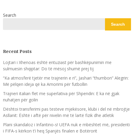
Search
Search
Recent Posts
Lojtari i Xhenoas është entuziast për bashkëpunimin me
sulmuesin shqiptar: Do të mësoj shumë prej tij
“Ka atmosferë tjetër me trajnerin e ri”, Jashari “thumbon” Alegrin:
Më pëlqen ideja që ka Amorimi për futbollin
Trajneri italian flet me superlativa për Shpendin: E ka në gjak
nuhatjen për golin
Dështoi transferimi pas testeve mjekësore, klubi i del në mbrojtje
Asllanit: Është i aftë për nivelin më të lartë fizik dhe atletik
Plani skandaloz i Infantino-s! UEFA nuk e mbështet më, presidenti
i FIFA-s kërkon t’i heq Spanjës finalen e Botërorit