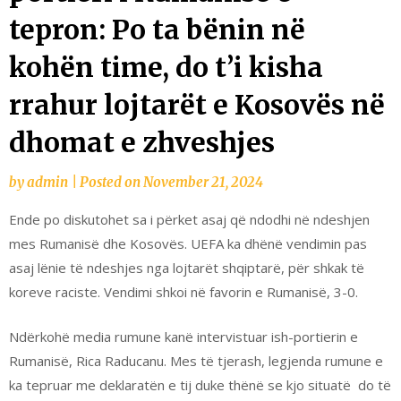
tepron: Po ta bënin në
kohën time, do t’i kisha
rrahur lojtarët e Kosovës në
dhomat e zhveshjes
by
admin
|
Posted on
November 21, 2024
Ende po diskutohet sa i përket asaj që ndodhi në ndeshjen
mes Rumanisë dhe Kosovës. UEFA ka dhënë vendimin pas
asaj lënie të ndeshjes nga lojtarët shqiptarë, për shkak të
koreve raciste. Vendimi shkoi në favorin e Rumanisë, 3-0.
Ndërkohë media rumune kanë intervistuar ish-portierin e
Rumanisë, Rica Raducanu. Mes të tjerash, legjenda rumune e
ka tepruar me deklaratën e tij duke thënë se kjo situatë do të