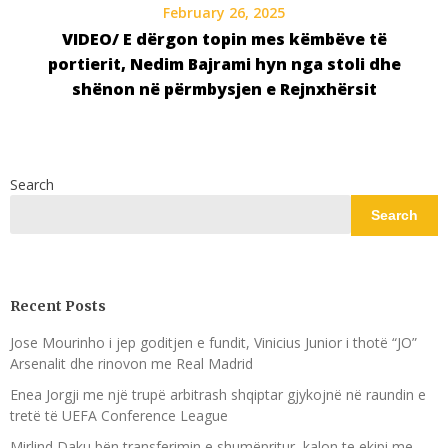
February 26, 2025
VIDEO/ E dërgon topin mes këmbëve të
portierit, Nedim Bajrami hyn nga stoli dhe
shënon në përmbysjen e Rejnxhërsit
Search
Search
Recent Posts
Jose Mourinho i jep goditjen e fundit, Vinicius Junior i thotë “JO”
Arsenalit dhe rinovon me Real Madrid
Enea Jorgji me një trupë arbitrash shqiptar gjykojnë në raundin e
tretë të UEFA Conference League
Mirlind Daku bën transferimin e shumëpritur, kalon te ekipi me