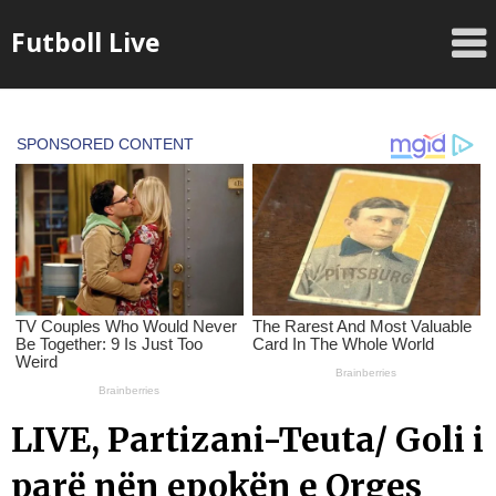
Skip
Futboll Live
to
content
LIVE, Partizani-Teuta/ Goli i
parë nën epokën e Orges