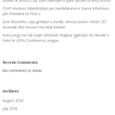
titullari te Bristol City, luan ndeshjen e parë zyrtare të këtij sezoni
FSHF revokon mbështetjen për kandidaturën e Gianni Infantinos
për President të FIFA-s
Jose Mourinho i jep goditjen e fundit, Vinicius Junior i thotë “JO”
Arsenalit dhe rinovon me Real Madrid
Enea Jorgji me një trupë arbitrash shqiptar gjykojnë në raundin e
tretë të UEFA Conference League
Recent Comments
No comments to show.
Archives
August 2026
July 2026