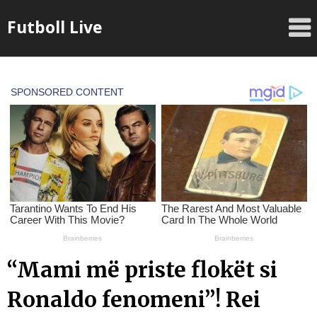
Skip
Futboll Live
to
content
“Mami më priste flokët si
Ronaldo fenomeni”! Rei