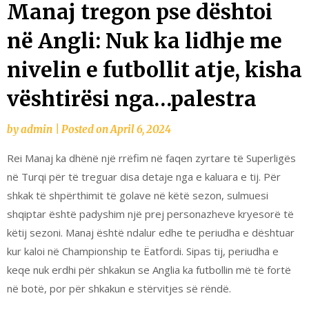
Manaj tregon pse dështoi
në Angli: Nuk ka lidhje me
nivelin e futbollit atje, kisha
vështirësi nga…palestra
by
admin
|
Posted on
April 6, 2024
Rei Manaj ka dhënë një rrëfim në faqen zyrtare të Superligës
në Turqi për të treguar disa detaje nga e kaluara e tij. Për
shkak të shpërthimit të golave në këtë sezon, sulmuesi
shqiptar është padyshim një prej personazheve kryesorë të
këtij sezoni. Manaj është ndalur edhe te periudha e dështuar
kur kaloi në Championship te Ëatfordi. Sipas tij, periudha e
keqe nuk erdhi për shkakun se Anglia ka futbollin më të fortë
në botë, por për shkakun e stërvitjes së rëndë.