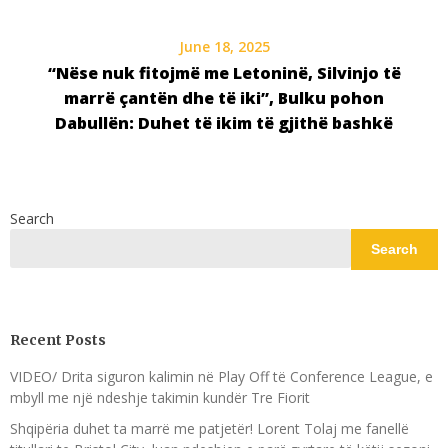
June 18, 2025
“Nëse nuk fitojmë me Letoninë, Silvinjo të
marrë çantën dhe të iki”, Bulku pohon
Dabullën: Duhet të ikim të gjithë bashkë
Search
Search
Recent Posts
VIDEO/ Drita siguron kalimin në Play Off të Conference League, e
mbyll me një ndeshje takimin kundër Tre Fiorit
Shqipëria duhet ta marrë me patjetër! Lorent Tolaj me fanellë