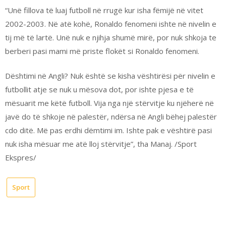
“Unë fillova të luaj futboll në rrugë kur isha fëmijë në vitet
2002-2003. Në atë kohë, Ronaldo fenomeni ishte në nivelin e
tij më të lartë. Unë nuk e njihja shumë mirë, por nuk shkoja te
berberi pasi mami më priste flokët si Ronaldo fenomeni.
Dështimi në Angli? Nuk është se kisha vështirësi për nivelin e
futbollit atje se nuk u mësova dot, por ishte pjesa e të
mësuarit me këtë futboll. Vija nga një stërvitje ku njëherë në
javë do të shkoje në palestër, ndërsa në Angli bëhej palestër
cdo ditë. Më pas erdhi dëmtimi im. Ishte pak e vështirë pasi
nuk isha mësuar me atë lloj stërvitje”, tha Manaj. /Sport
Ekspres/
Sport