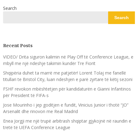
Search
Search
Recent Posts
VIDEO/ Drita siguron kalimin në Play Off të Conference League, e
mbyll me një ndeshje takimin kundër Tre Fiorit
Shqipëria duhet ta marrë me patjetër! Lorent Tolaj me fanellë
titullari te Bristol City, luan ndeshjen e parë zyrtare të këtij sezoni
FSHF revokon mbështetjen për kandidaturën e Gianni Infantinos
për President të FIFA-s
Jose Mourinho i jep goditjen e fundit, Vinicius Junior i thotë “JO”
Arsenalit dhe rinovon me Real Madrid
Enea Jorgji me një trupë arbitrash shqiptar gjykojnë në raundin e
tretë të UEFA Conference League