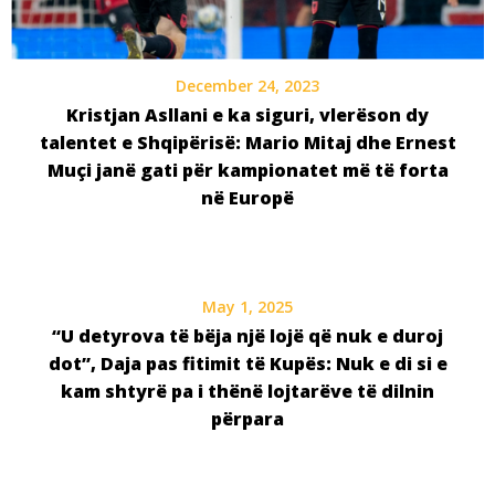
December 24, 2023
Kristjan Asllani e ka siguri, vlerëson dy
talentet e Shqipërisë: Mario Mitaj dhe Ernest
Muçi janë gati për kampionatet më të forta
në Europë
May 1, 2025
“U detyrova të bëja një lojë që nuk e duroj
dot”, Daja pas fitimit të Kupës: Nuk e di si e
kam shtyrë pa i thënë lojtarëve të dilnin
përpara