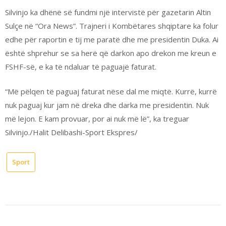
Silvinjo ka dhënë së fundmi një intervistë për gazetarin Altin
Sulçe në “Ora News”. Trajneri i Kombëtares shqiptare ka folur
edhe për raportin e tij me paratë dhe me presidentin Duka. Ai
është shprehur se sa herë që darkon apo drekon me kreun e
FSHF-së, e ka të ndaluar të paguajë faturat.
“Më pëlqen të paguaj faturat nëse dal me miqtë. Kurrë, kurrë
nuk paguaj kur jam në dreka dhe darka me presidentin. Nuk
më lejon. E kam provuar, por ai nuk më lë”, ka treguar
Silvinjo./Halit Delibashi-Sport Ekspres/
Sport