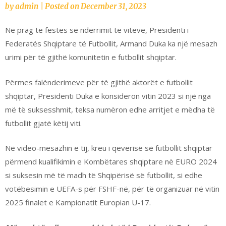
by
admin
|
Posted on
December 31, 2023
Në prag të festës së ndërrimit të viteve, Presidenti i
Federatës Shqiptare të Futbollit, Armand Duka ka një mesazh
urimi për të gjithë komunitetin e futbollit shqiptar.
Përmes falënderimeve për të gjithë aktorët e futbollit
shqiptar, Presidenti Duka e konsideron vitin 2023 si një nga
më të suksesshmit, teksa numëron edhe arritjet e mëdha të
futbollit gjatë këtij viti.
Në video-mesazhin e tij, kreu i qeverisë së futbollit shqiptar
përmend kualifikimin e Kombëtares shqiptare në EURO 2024
si suksesin më të madh të Shqipërisë së futbollit, si edhe
votëbesimin e UEFA-s për FSHF-në, për të organizuar në vitin
2025 finalet e Kampionatit Europian U-17.