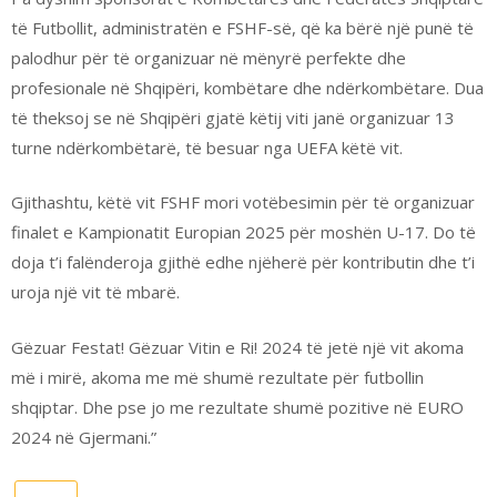
të Futbollit, administratën e FSHF-së, që ka bërë një punë të
palodhur për të organizuar në mënyrë perfekte dhe
profesionale në Shqipëri, kombëtare dhe ndërkombëtare. Dua
të theksoj se në Shqipëri gjatë këtij viti janë organizuar 13
turne ndërkombëtarë, të besuar nga UEFA këtë vit.
Gjithashtu, këtë vit FSHF mori votëbesimin për të organizuar
finalet e Kampionatit Europian 2025 për moshën U-17. Do të
doja t’i falënderoja gjithë edhe njëherë për kontributin dhe t’i
uroja një vit të mbarë.
Gëzuar Festat! Gëzuar Vitin e Ri! 2024 të jetë një vit akoma
më i mirë, akoma me më shumë rezultate për futbollin
shqiptar. Dhe pse jo me rezultate shumë pozitive në EURO
2024 në Gjermani.”