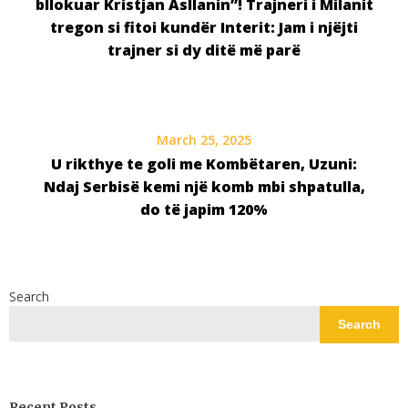
bllokuar Kristjan Asllanin”! Trajneri i Milanit
tregon si fitoi kundër Interit: Jam i njëjti
trajner si dy ditë më parë
March 25, 2025
U rikthye te goli me Kombëtaren, Uzuni:
Ndaj Serbisë kemi një komb mbi shpatulla,
do të japim 120%
Search
Search
Recent Posts