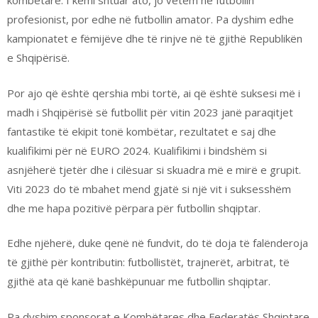
kombëtare. I kemi shtuar ato, jo vetëm në futbollin
profesionist, por edhe në futbollin amator. Pa dyshim edhe
kampionatet e fëmijëve dhe të rinjve në të gjithë Republikën
e Shqipërisë.
Por ajo që është qershia mbi tortë, ai që është suksesi më i
madh i Shqipërisë së futbollit për vitin 2023 janë paraqitjet
fantastike të ekipit tonë kombëtar, rezultatet e saj dhe
kualifikimi për në EURO 2024. Kualifikimi i bindshëm si
asnjëherë tjetër dhe i cilësuar si skuadra më e mirë e grupit.
Viti 2023 do të mbahet mend gjatë si një vit i suksesshëm
dhe me hapa pozitivë përpara për futbollin shqiptar.
Edhe njëherë, duke qenë në fundvit, do të doja të falënderoja
të gjithë për kontributin: futbollistët, trajnerët, arbitrat, të
gjithë ata që kanë bashkëpunuar me futbollin shqiptar.
Pa dyshim sponsorat e Kombëtares dhe Federatës Shqiptare