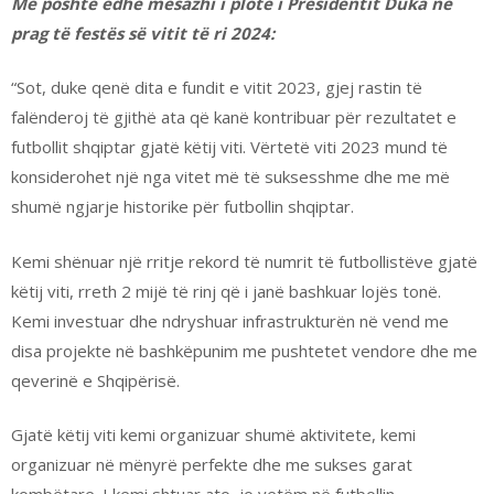
Më poshtë edhe mesazhi i plotë i Presidentit Duka në
prag të festës së vitit të ri 2024:
“Sot, duke qenë dita e fundit e vitit 2023, gjej rastin të
falënderoj të gjithë ata që kanë kontribuar për rezultatet e
futbollit shqiptar gjatë këtij viti. Vërtetë viti 2023 mund të
konsiderohet një nga vitet më të suksesshme dhe me më
shumë ngjarje historike për futbollin shqiptar.
Kemi shënuar një rritje rekord të numrit të futbollistëve gjatë
këtij viti, rreth 2 mijë të rinj që i janë bashkuar lojës tonë.
Kemi investuar dhe ndryshuar infrastrukturën në vend me
disa projekte në bashkëpunim me pushtetet vendore dhe me
qeverinë e Shqipërisë.
Gjatë këtij viti kemi organizuar shumë aktivitete, kemi
organizuar në mënyrë perfekte dhe me sukses garat