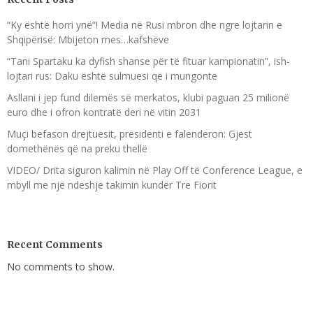
“Ky është horri ynë”! Media në Rusi mbron dhe ngre lojtarin e
Shqipërisë: Mbijeton mes…kafshëve
“Tani Spartaku ka dyfish shanse për të fituar kampionatin”, ish-
lojtari rus: Daku është sulmuesi që i mungonte
Asllani i jep fund dilemës së merkatos, klubi paguan 25 milionë
euro dhe i ofron kontratë deri në vitin 2031
Muçi befason drejtuesit, presidenti e falenderon: Gjest
domethënës që na preku thellë
VIDEO/ Drita siguron kalimin në Play Off të Conference League, e
mbyll me një ndeshje takimin kundër Tre Fiorit
Recent Comments
No comments to show.