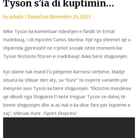
Tyson s’ia di kuptimin…
by
admin
|
Posted on
November 24, 2023
Mike Tyson ka komentuar ndeshjen e fundit të Ermal
Hadribeaj, i cili mposhti Carlos Morlina. Një nga xhirimet që u
shpërnda gjerësisht në rrjetet sociale ishte momenti kur
Tyson festonte fitoren e Hadribeajt duke bërë shqiponjën.
Kjo skenë nuk mund t’u pëlqente kurrsesi serbëve. Madje
situata ka shkuar deri aty, sa “Kurir” të nxjerrë variantin për
mënyrën sesi Tyson ka bërë shqiponjën. “Ekziston mundësia
që dikush nga Shqipëria t’i ketë treguar Tyson se duhej të
bënte shqiponjën dhe ai as nuk e ka ditur fare për kuptimin e
saj”, shkruan Kurir. /Sport Ekspres/