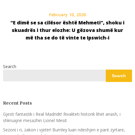
February 10, 2026
“E dimë se sa cilësor është Mehmeti”, shoku i
skuadrës i thur elozhe: U gëzova shumë kur
më tha se do të vinte te Ipswich-i
Search
Search
Recent Posts
Gjesti fantastik i Real Madridit! Rivaliteti historik lihet anash, i
shkruajnë mesazhin Lionel Mesit
Sezoni i ri, zakon i vjetër! Burnley luan ndeshjen e parë zyrtare,