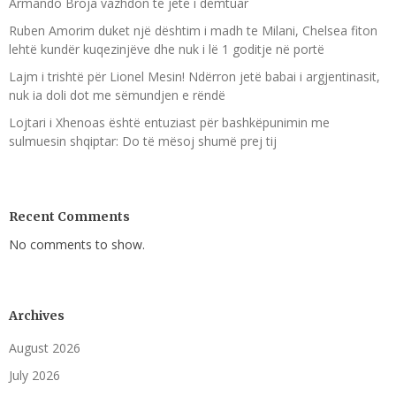
Armando Broja vazhdon të jetë i dëmtuar
Ruben Amorim duket një dështim i madh te Milani, Chelsea fiton
lehtë kundër kuqezinjëve dhe nuk i lë 1 goditje në portë
Lajm i trishtë për Lionel Mesin! Ndërron jetë babai i argjentinasit,
nuk ia doli dot me sëmundjen e rëndë
Lojtari i Xhenoas është entuziast për bashkëpunimin me
sulmuesin shqiptar: Do të mësoj shumë prej tij
Recent Comments
No comments to show.
Archives
August 2026
July 2026