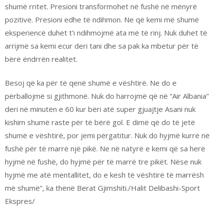
shumë rritet. Presioni transformohet në fushë në mënyrë
pozitive. Presioni edhe të ndihmon. Ne që kemi më shumë
eksperiencë duhet t’i ndihmojmë ata më të rinj. Nuk duhet të
arrijmë sa kemi ecur deri tani dhe sa pak ka mbetur për të
bërë ëndrrën realitet.
Besoj që ka për të qenë shumë e vështirë. Ne do e
përballojmë si gjithmonë. Nuk do harrojmë që në “Air Albania”
deri në minutën e 60 kur bëri atë super gjuajtje Asani nuk
kishim shumë raste për të bërë gol. E dimë që do të jetë
shumë e vështirë, por jemi përgatitur. Nuk do hyjmë kurrë në
fushë për të marrë një pikë. Ne në natyrë e kemi që sa herë
hyjmë në fushë, do hyjmë për të marrë tre pikët. Nëse nuk
hyjmë me atë mentallitet, do e kesh të vështirë të marrësh
më shumë”, ka thënë Berat Gjimshiti./Halit Delibashi-Sport
Ekspres/