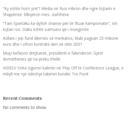
“Ky është horri ynë”! Media në Rusi mbron dhe ngre lojtarin e
Shqipërisë: Mbijeton mes…kafshëve
“Tani Spartaku ka dyfish shanse për të fituar kampionatin”, ish-
lojtari rus: Daku është sulmuesi që i mungonte
Asllani i jep fund dilemës së merkatos, klubi paguan 25 milionë
euro dhe i ofron kontratë deri në vitin 2031
Muçi befason drejtuesit, presidenti e falenderon: Gjest
domethënës që na preku thellë
VIDEO/ Drita siguron kalimin në Play Off të Conference League, e
mbyll me një ndeshje takimin kundër Tre Fiorit
Recent Comments
No comments to show.