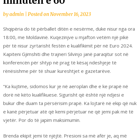
minutën e 60
by
admin
|
Posted on
November 16, 2023
Shqipëria do të përballet ditën e nesërme, duke nisur nga ora
18:00, me Moldavinë. Kuqezinjve u mjafton vetëm një pikë
për të nisur zyrtarisht festën e kualifikimit për në Euro 2024.
Kapiteni Gjimshiti dhe trajneri Silvinjo janë paraqitur sot në
konferencën për shtyp në prag të kësaj ndeshjeje të
rënësishme për të shuar kureshtjet e gazetarëve.
“Ka kujtime, sidomos kur je në aeroplan dhe e ke prapë në
dorë në këto kualifikuese. Sigurisht që është një ndjesi e
bukur dhe duam ta përsërisim prapë. Ka lojtarë në ekip që nuk
e kanë përjetuar atë që kemi përjetuar ne që jemi pak më të
vjetër. Por do të japim maksimumin.
Brenda ekipit jemi të njëjtë. Presioni sa më afër je, aq më