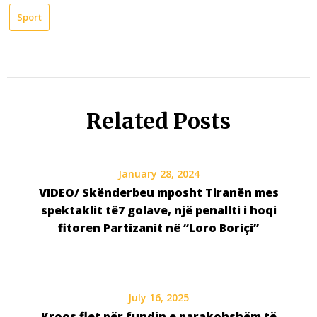
Sport
Related Posts
January 28, 2024
VIDEO/ Skënderbeu mposht Tiranën mes
spektaklit të7 golave, një penallti i hoqi
fitoren Partizanit në “Loro Boriçi”
July 16, 2025
Kroos flet për fundin e parakohshëm të