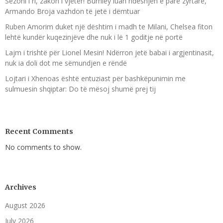
Sezoni i ri, zakon i vjetër! Burnley luan ndeshjen e parë zyrtare,
Armando Broja vazhdon të jetë i dëmtuar
Ruben Amorim duket një dështim i madh te Milani, Chelsea fiton
lehtë kundër kuqezinjëve dhe nuk i lë 1 goditje në portë
Lajm i trishtë për Lionel Mesin! Ndërron jetë babai i argjentinasit,
nuk ia doli dot me sëmundjen e rëndë
Lojtari i Xhenoas është entuziast për bashkëpunimin me
sulmuesin shqiptar: Do të mësoj shumë prej tij
Recent Comments
No comments to show.
Archives
August 2026
July 2026