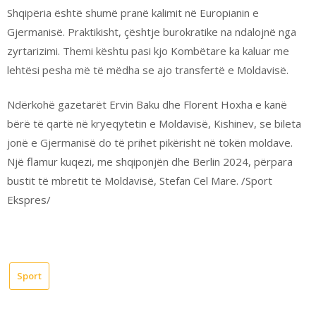
Shqipëria është shumë pranë kalimit në Europianin e
Gjermanisë. Praktikisht, çështje burokratike na ndalojnë nga
zyrtarizimi. Themi kështu pasi kjo Kombëtare ka kaluar me
lehtësi pesha më të mëdha se ajo transfertë e Moldavisë.
Ndërkohë gazetarët Ervin Baku dhe Florent Hoxha e kanë
bërë të qartë në kryeqytetin e Moldavisë, Kishinev, se bileta
jonë e Gjermanisë do të prihet pikërisht në tokën moldave.
Një flamur kuqezi, me shqiponjën dhe Berlin 2024, përpara
bustit të mbretit të Moldavisë, Stefan Cel Mare. /Sport
Ekspres/
Sport