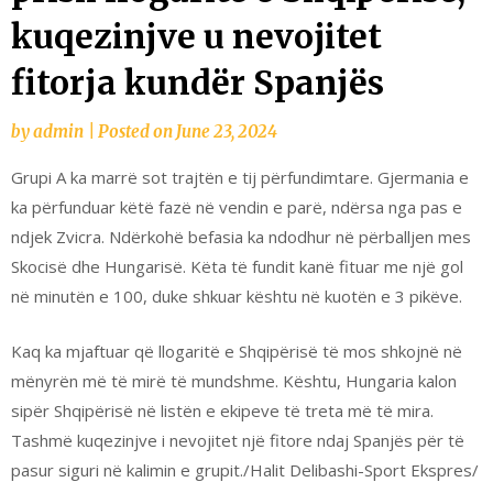
kuqezinjve u nevojitet
fitorja kundër Spanjës
by
admin
|
Posted on
June 23, 2024
Grupi A ka marrë sot trajtën e tij përfundimtare. Gjermania e
ka përfunduar këtë fazë në vendin e parë, ndërsa nga pas e
ndjek Zvicra. Ndërkohë befasia ka ndodhur në përballjen mes
Skocisë dhe Hungarisë. Këta të fundit kanë fituar me një gol
në minutën e 100, duke shkuar kështu në kuotën e 3 pikëve.
Kaq ka mjaftuar që llogaritë e Shqipërisë të mos shkojnë në
mënyrën më të mirë të mundshme. Kështu, Hungaria kalon
sipër Shqipërisë në listën e ekipeve të treta më të mira.
Tashmë kuqezinjve i nevojitet një fitore ndaj Spanjës për të
pasur siguri në kalimin e grupit./Halit Delibashi-Sport Ekspres/