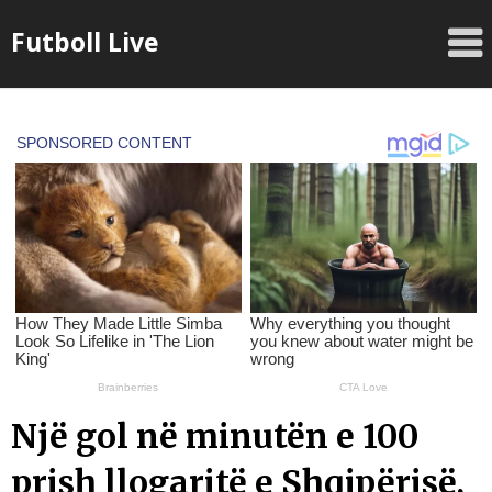
Skip
Futboll Live
to
content
Një gol në minutën e 100
prish llogaritë e Shqipërisë,