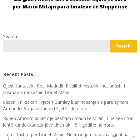
për Mario Mitajn para finaleve të Shqipërisë
Search
Search
Recent Posts
Gjesti fantastik i Real Madridit! Rivaliteti historik lihet anash, i
shkruajnë mesazhin Lionel Mesit
Sezoni i ri, zakon i vjetër! Burnley luan ndeshjen e parë zyrtare,
Armando Broja vazhdon të jetë i dëmtuar
Ruben Amorim duket një dështim i madh te Milani, Chelsea fiton
lehtë kundër kuqezinjëve dhe nuk i lë 1 goditje në portë
Lajm i trishtë për Lionel Mesin! Ndërron jetë babai i argjentinasit,