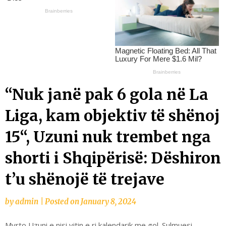
“Nuk janë pak 6 gola në La
Liga, kam objektiv të shënoj
15“, Uzuni nuk trembet nga
shorti i Shqipërisë: Dëshiron
t’u shënojë të trejave
by
admin
|
Posted on
January 8, 2024
Myrto Uzuni e nisi vitin e ri kalendarik me gol. Sulmuesi