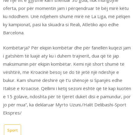
Në një vit e gjysmë kam shënuar 30 gola, nuk mungojnë
oferta, por për momentin jam i përqendruar të bëj mirë këtu
ku ndodhem. Unë ndjehem shumë mirë në La Liga, më pëlqen
ky kampionat, pasi ka skuadra si Reali, Atletiko apo edhe
Barcelona.
Kombëtarja? Për ekipin kombëtar dhe për fanellën kuqezi jam
i gatshëm të luajë aty ku i duhem trajnerit, dua që të jap
maksimumin për ekipin kombëtar. Kemi një short shumë të
vështirë, me Kroacinë besoj se do të jetë një ndeshje e
bukur. Kam shumë dëshirë që t’u shënojë si Spanjës edhe
Italisë e Kroacisë. Qëllimi i këtij sezoni është që të kap kuotën
e 15 golave, ndoshta për të tjerët duket disi e pamundur, por
jo për mua”, ka deklaruar Myrto Uzuni./Halit Delibashi-Sport
Ekspres/
Sport