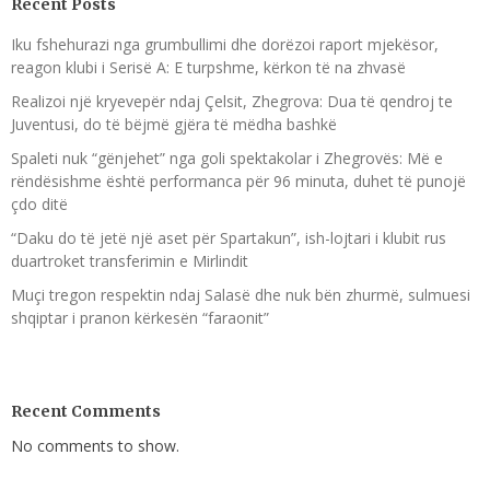
Recent Posts
Iku fshehurazi nga grumbullimi dhe dorëzoi raport mjekësor,
reagon klubi i Serisë A: E turpshme, kërkon të na zhvasë
Realizoi një kryevepër ndaj Çelsit, Zhegrova: Dua të qendroj te
Juventusi, do të bëjmë gjëra të mëdha bashkë
Spaleti nuk “gënjehet” nga goli spektakolar i Zhegrovës: Më e
rëndësishme është performanca për 96 minuta, duhet të punojë
çdo ditë
“Daku do të jetë një aset për Spartakun”, ish-lojtari i klubit rus
duartroket transferimin e Mirlindit
Muçi tregon respektin ndaj Salasë dhe nuk bën zhurmë, sulmuesi
shqiptar i pranon kërkesën “faraonit”
Recent Comments
No comments to show.