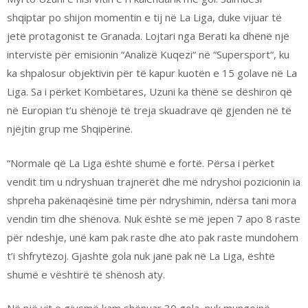
shqiptar po shijon momentin e tij në La Liga, duke vijuar të
jetë protagonist te Granada. Lojtari nga Berati ka dhënë një
intervistë për emisionin “Analizë Kuqezi“ në “Supersport“, ku
ka shpalosur objektivin për të kapur kuotën e 15 golave në La
Liga. Sa i përket Kombëtares, Uzuni ka thënë se dëshiron që
në Europian t’u shënojë të treja skuadrave që gjenden në të
njëjtin grup me Shqipërinë.
“Normale që La Liga është shumë e fortë. Përsa i përket
vendit tim u ndryshuan trajnerët dhe më ndryshoi pozicionin ia
shpreha pakënaqësinë time për ndryshimin, ndërsa tani mora
vendin tim dhe shënova. Nuk është se më jepen 7 apo 8 raste
për ndeshje, unë kam pak raste dhe ato pak raste mundohem
t’i shfrytëzoj. Gjashtë gola nuk janë pak në La Liga, është
shumë e vështirë të shënosh aty.