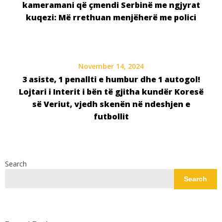
kameramani që çmendi Serbinë me ngjyrat
kuqezi: Më rrethuan menjëherë me polici
November 14, 2024
3 asiste, 1 penallti e humbur dhe 1 autogol!
Lojtari i Interit i bën të gjitha kundër Koresë
së Veriut, vjedh skenën në ndeshjen e
futbollit
Search
Search