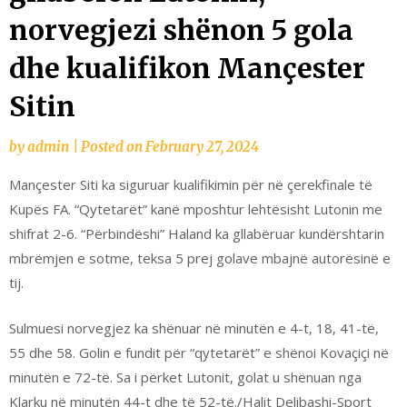
norvegjezi shënon 5 gola
dhe kualifikon Mançester
Sitin
by
admin
|
Posted on
February 27, 2024
Mançester Siti ka siguruar kualifikimin për në çerekfinale të
Kupës FA. “Qytetarët” kanë mposhtur lehtësisht Lutonin me
shifrat 2-6. “Përbindëshi” Haland ka gllabëruar kundërshtarin
mbrëmjen e sotme, teksa 5 prej golave mbajnë autorësinë e
tij.
Sulmuesi norvegjez ka shënuar në minutën e 4-t, 18, 41-të,
55 dhe 58. Golin e fundit për “qytetarët” e shënoi Kovaçiçi në
minutën e 72-të. Sa i përket Lutonit, golat u shënuan nga
Klarku në minutën 44-t dhe të 52-të./Halit Delibashi-Sport