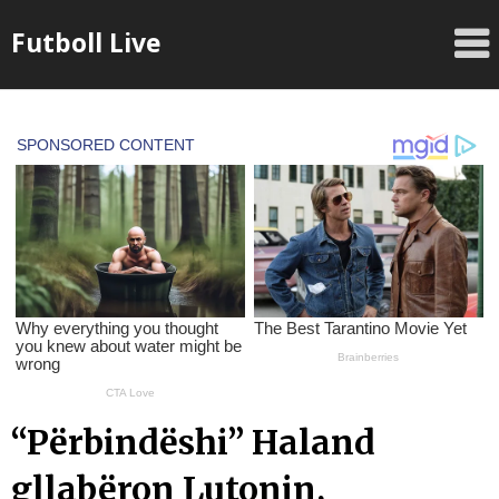
Skip
Futboll Live
to
content
“Përbindëshi” Haland
gllabëron Lutonin,