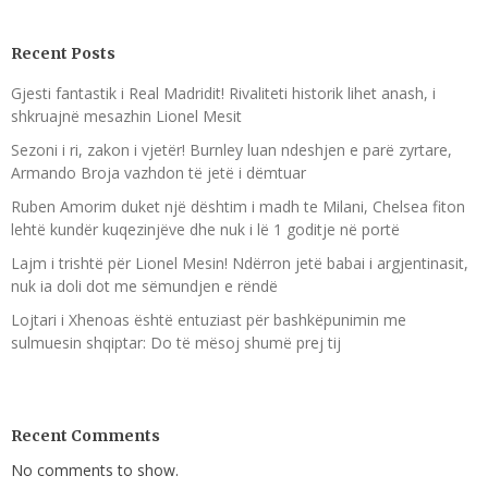
Recent Posts
Gjesti fantastik i Real Madridit! Rivaliteti historik lihet anash, i
shkruajnë mesazhin Lionel Mesit
Sezoni i ri, zakon i vjetër! Burnley luan ndeshjen e parë zyrtare,
Armando Broja vazhdon të jetë i dëmtuar
Ruben Amorim duket një dështim i madh te Milani, Chelsea fiton
lehtë kundër kuqezinjëve dhe nuk i lë 1 goditje në portë
Lajm i trishtë për Lionel Mesin! Ndërron jetë babai i argjentinasit,
nuk ia doli dot me sëmundjen e rëndë
Lojtari i Xhenoas është entuziast për bashkëpunimin me
sulmuesin shqiptar: Do të mësoj shumë prej tij
Recent Comments
No comments to show.