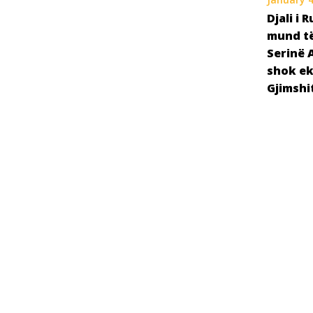
Djali i 
mund të
Serinë A
shok ek
Gjimshi