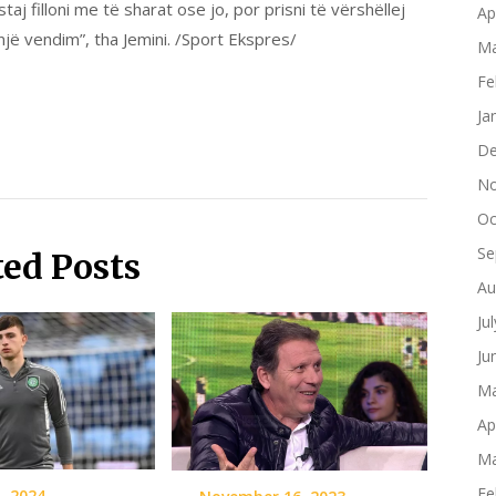
staj filloni me të sharat ose jo, por prisni të vërshëllej
Ap
një vendim”, tha Jemini. /Sport Ekspres/
Ma
Fe
Ja
De
No
Oc
Se
ted Posts
Au
Ju
Ju
Ma
Ap
Ma
Fe
, 2024