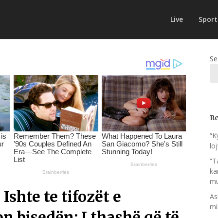
Live
Sport
Se
Re
“K
lo
“T
ka
mu
Ishte te tifozët e
As
mi
on bisedën: I thashë që të