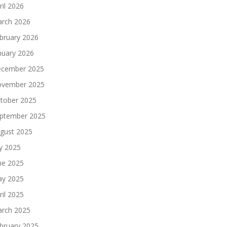
ril 2026
rch 2026
bruary 2026
nuary 2026
cember 2025
vember 2025
tober 2025
ptember 2025
gust 2025
ly 2025
ne 2025
y 2025
ril 2025
rch 2025
bruary 2025