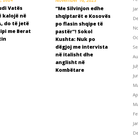
November 16, 2023
Rudi Vatës
“Me Silvinjon edhe
Ja
 kalojë në
shqiptarët e Kosovës
De
, do të jetë
po flasin shqipe të
No
ipi me Berat
pastër”! Sokol
Oc
tin
Kushta: Nuk po
dëgjoj me intervista
Se
në italisht dhe
Au
anglisht në
Ju
Kombëtare
Ju
Ma
Ap
Ma
Fe
Ja
De