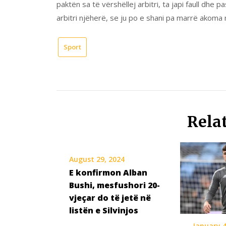
paktën sa të vërshëllej arbitri, ta japi faull dhe pa
arbitri njëherë, se ju po e shani pa marrë akoma 
Sport
Rela
August 29, 2024
E konfirmon Alban
Bushi, mesfushori 20-
vjeçar do të jetë në
listën e Silvinjos
January 4