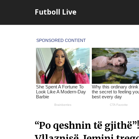
Skip
Futboll Live
to
content
“Po qeshnin të gjithë”! 
Vllaznisë, Jemini treg