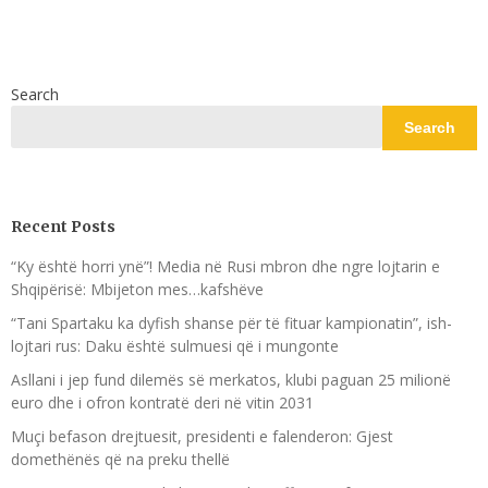
Search
Search
Recent Posts
“Ky është horri ynë”! Media në Rusi mbron dhe ngre lojtarin e
Shqipërisë: Mbijeton mes…kafshëve
“Tani Spartaku ka dyfish shanse për të fituar kampionatin”, ish-
lojtari rus: Daku është sulmuesi që i mungonte
Asllani i jep fund dilemës së merkatos, klubi paguan 25 milionë
euro dhe i ofron kontratë deri në vitin 2031
Muçi befason drejtuesit, presidenti e falenderon: Gjest
domethënës që na preku thellë