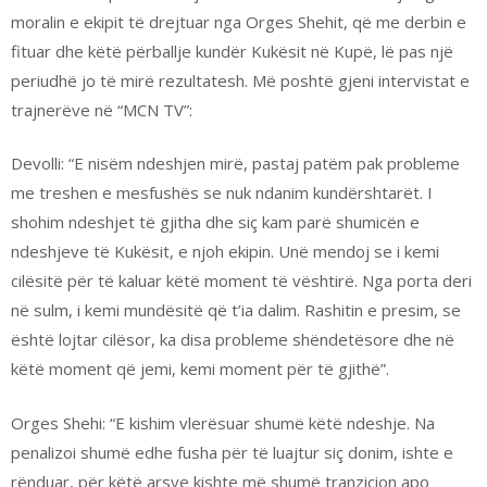
moralin e ekipit të drejtuar nga Orges Shehit, që me derbin e
fituar dhe këtë përballje kundër Kukësit në Kupë, lë pas një
periudhë jo të mirë rezultatesh. Më poshtë gjeni intervistat e
trajnerëve në “MCN TV”:
Devolli: “E nisëm ndeshjen mirë, pastaj patëm pak probleme
me treshen e mesfushës se nuk ndanim kundërshtarët. I
shohim ndeshjet të gjitha dhe siç kam parë shumicën e
ndeshjeve të Kukësit, e njoh ekipin. Unë mendoj se i kemi
cilësitë për të kaluar këtë moment të vështirë. Nga porta deri
në sulm, i kemi mundësitë që t’ia dalim. Rashitin e presim, se
është lojtar cilësor, ka disa probleme shëndetësore dhe në
këtë moment që jemi, kemi moment për të gjithë”.
Orges Shehi: “E kishim vlerësuar shumë këtë ndeshje. Na
penalizoi shumë edhe fusha për të luajtur siç donim, ishte e
rënduar, për këtë arsye kishte më shumë tranzicion apo