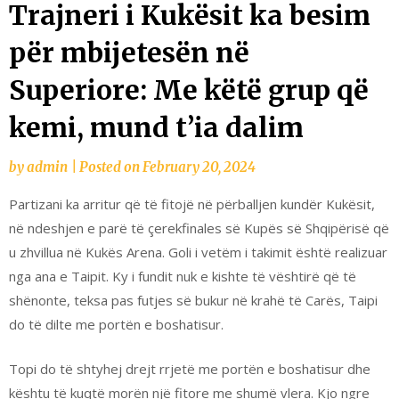
Trajneri i Kukësit ka besim
për mbijetesën në
Superiore: Me këtë grup që
kemi, mund t’ia dalim
by
admin
|
Posted on
February 20, 2024
Partizani ka arritur që të fitojë në përballjen kundër Kukësit,
në ndeshjen e parë të çerekfinales së Kupës së Shqipërisë që
u zhvillua në Kukës Arena. Goli i vetëm i takimit është realizuar
nga ana e Taipit. Ky i fundit nuk e kishte të vështirë që të
shënonte, teksa pas futjes së bukur në krahë të Carës, Taipi
do të dilte me portën e boshatisur.
Topi do të shtyhej drejt rrjetë me portën e boshatisur dhe
kështu të kuqtë morën një fitore me shumë vlera. Kjo ngre