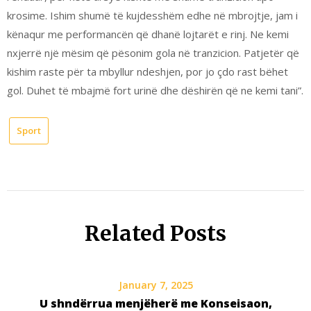
krosime. Ishim shumë të kujdesshëm edhe në mbrojtje, jam i
kënaqur me performancën që dhanë lojtarët e rinj. Ne kemi
nxjerrë një mësim që pësonim gola në tranzicion. Patjetër që
kishim raste për ta mbyllur ndeshjen, por jo çdo rast bëhet
gol. Duhet të mbajmë fort urinë dhe dëshirën që ne kemi tani”.
Sport
Related Posts
January 7, 2025
U shndërrua menjëherë me Konseisaon,