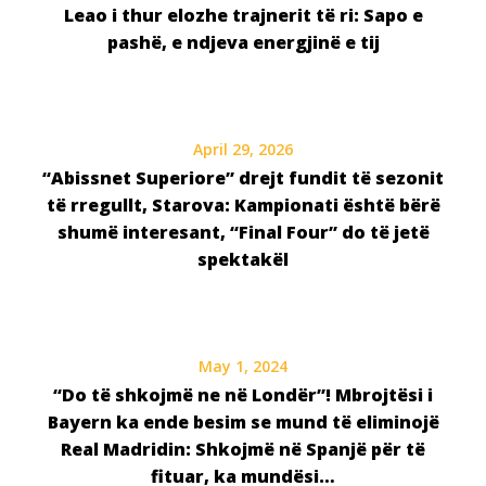
Leao i thur elozhe trajnerit të ri: Sapo e
pashë, e ndjeva energjinë e tij
April 29, 2026
“Abissnet Superiore” drejt fundit të sezonit
të rregullt, Starova: Kampionati është bërë
shumë interesant, “Final Four” do të jetë
spektakël
May 1, 2024
“Do të shkojmë ne në Londër”! Mbrojtësi i
Bayern ka ende besim se mund të eliminojë
Real Madridin: Shkojmë në Spanjë për të
fituar, ka mundësi…