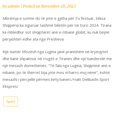
by
admin
|
Posted on
November 20, 2023
Mbrëmja e sotme do të jetë e gjitha për t’u festuar, teksa
Shqipëria ka siguruar tashmë biletën për në Euro 2024. Tirana
ka mbledhur sot shqiptarët anë e mbanë globit, ku nuk bëjnë
përjashtim edhe ata nga Presheva.
Një numër tifozësh nga Lugina janë pranishëm në kryeqytet
dhe kanë shpalosur në rrugët e Tiranës dhe një banderolë me
një mesazh domethënës. “Të fala nga Lugina, Shqipnisë anë e
mbanë, po të thërret bija jote mos m’harro moj nënë”, është
mesazhi i përcjellë përmes këtij baneri./Halit Delibashi-Sport
Ekspres/
Sport