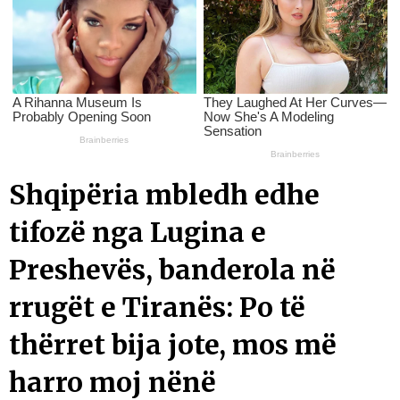
Shqipëria mbledh edhe
tifozë nga Lugina e
Preshevës, banderola në
rrugët e Tiranës: Po të
thërret bija jote, mos më
harro moj nënë