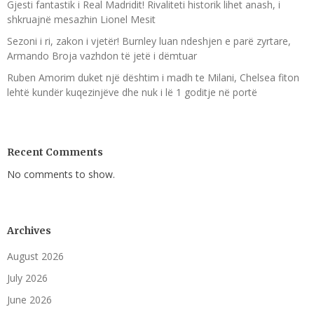
Gjesti fantastik i Real Madridit! Rivaliteti historik lihet anash, i
shkruajnë mesazhin Lionel Mesit
Sezoni i ri, zakon i vjetër! Burnley luan ndeshjen e parë zyrtare,
Armando Broja vazhdon të jetë i dëmtuar
Ruben Amorim duket një dështim i madh te Milani, Chelsea fiton
lehtë kundër kuqezinjëve dhe nuk i lë 1 goditje në portë
Recent Comments
No comments to show.
Archives
August 2026
July 2026
June 2026