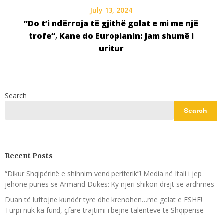
July 13, 2024
“Do t’i ndërroja të gjithë golat e mi me një
trofe”, Kane do Europianin: Jam shumë i
uritur
Search
Search
Recent Posts
“Dikur Shqipërinë e shihnim vend periferik”! Media në Itali i jep
jehonë punës së Armand Dukës: Ky njeri shikon drejt së ardhmes
Duan të luftojnë kundër tyre dhe krenohen…me golat e FSHF!
Turpi nuk ka fund, çfarë trajtimi i bëjnë talenteve të Shqipërisë