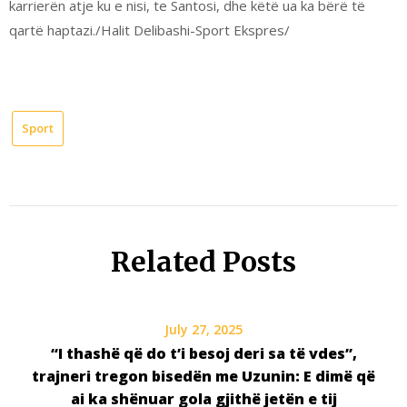
karrierën atje ku e nisi, te Santosi, dhe këtë ua ka bërë të
qartë haptazi./Halit Delibashi-Sport Ekspres/
Sport
Related Posts
July 27, 2025
“I thashë që do t’i besoj deri sa të vdes”,
trajneri tregon bisedën me Uzunin: E dimë që
ai ka shënuar gola gjithë jetën e tij