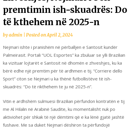
premtimin ish-skuadrës: Do
të kthehem në 2025-n
by
admin
|
Posted on
April 2, 2024
Nejmari ishte i pranishëm në përballjen e Santosit kundër
Palmeirasit. Portali “UOL Esportes” ka zbuluar se ylli Brazilian
ka vizituar lojtarët e Santosit në dhomën e zhveshjes, ku ka
bërë edhe një premtim për të ardhmen e tij. “Corriere dello
Sport” citon se Nejmari u ka thënë futbollistëve të ish-
skuadrës: “Do të rikthehem te ju në 2025-n”.
Vitin e ardhshëm sulmuesi Brazilian përfundon kontratën e tij
me Al Hilalin në Arabinë Saudite, ku momentalisht nuk po
aktiviohet për shkak të një dëmtimi që e ka lënë gjatë jashtë
fushave. Me sa duket Nejmari dëshiron ta përfundojë