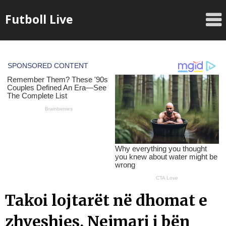
Skip
Futboll Live
to
content
Takoi lojtarët në dhomat e
zhveshjes, Nejmari i bën