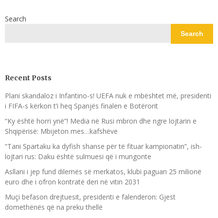
Search
Search
Recent Posts
Plani skandaloz i Infantino-s! UEFA nuk e mbështet më, presidenti
i FIFA-s kërkon t’i heq Spanjës finalen e Botërorit
“Ky është horri ynë”! Media në Rusi mbron dhe ngre lojtarin e
Shqipërisë: Mbijeton mes…kafshëve
“Tani Spartaku ka dyfish shanse për të fituar kampionatin”, ish-
lojtari rus: Daku është sulmuesi që i mungonte
Asllani i jep fund dilemës së merkatos, klubi paguan 25 milionë
euro dhe i ofron kontratë deri në vitin 2031
Muçi befason drejtuesit, presidenti e falenderon: Gjest
domethënës që na preku thellë