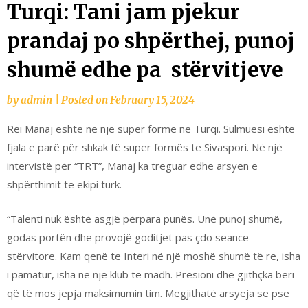
Turqi: Tani jam pjekur
prandaj po shpërthej, punoj
shumë edhe pa stërvitjeve
by
admin
|
Posted on
February 15, 2024
Rei Manaj është në një super formë në Turqi. Sulmuesi është
fjala e parë për shkak të super formës te Sivaspori. Në një
intervistë për “TRT”, Manaj ka treguar edhe arsyen e
shpërthimit te ekipi turk.
“Talenti nuk është asgjë përpara punës. Unë punoj shumë,
godas portën dhe provojë goditjet pas çdo seance
stërvitore. Kam qenë te Interi në një moshë shumë të re, isha
i pamatur, isha në një klub të madh. Presioni dhe gjithçka bëri
që të mos jepja maksimumin tim. Megjithatë arsyeja se pse