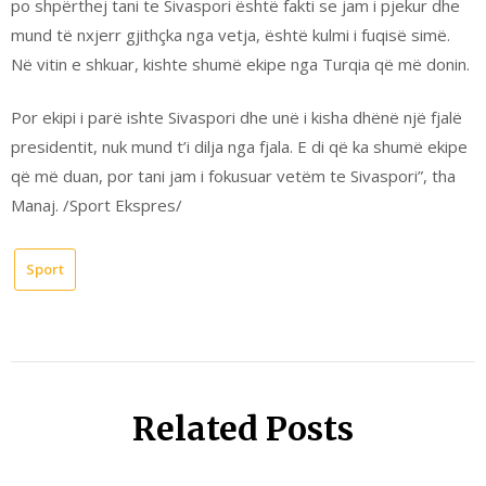
po shpërthej tani te Sivaspori është fakti se jam i pjekur dhe
mund të nxjerr gjithçka nga vetja, është kulmi i fuqisë simë.
Në vitin e shkuar, kishte shumë ekipe nga Turqia që më donin.
Por ekipi i parë ishte Sivaspori dhe unë i kisha dhënë një fjalë
presidentit, nuk mund t’i dilja nga fjala. E di që ka shumë ekipe
që më duan, por tani jam i fokusuar vetëm te Sivaspori”, tha
Manaj. /Sport Ekspres/
Sport
Related Posts