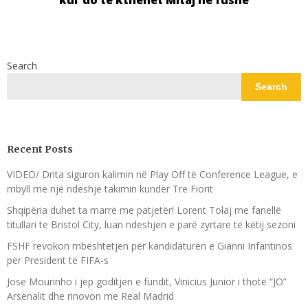
kur do të kthehet Mitaj në fushë
Search
Search
Recent Posts
VIDEO/ Drita siguron kalimin në Play Off të Conference League, e
mbyll me një ndeshje takimin kundër Tre Fiorit
Shqipëria duhet ta marrë me patjetër! Lorent Tolaj me fanellë
titullari te Bristol City, luan ndeshjen e parë zyrtare të këtij sezoni
FSHF revokon mbështetjen për kandidaturën e Gianni Infantinos
për President të FIFA-s
Jose Mourinho i jep goditjen e fundit, Vinicius Junior i thotë “JO”
Arsenalit dhe rinovon me Real Madrid