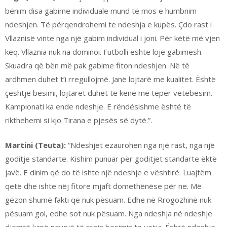
bënim disa gabime individuale mund të mos e humbnim
ndeshjen. Të përqendrohemi te ndeshja e kupës. Çdo rast i
Vllaznisë vinte nga një gabim individual i joni. Për këtë më vjen
keq. Vllaznia nuk na dominoi. Futbolli është lojë gabimesh.
Skuadra që bën më pak gabime fiton ndeshjen. Në të
ardhmen duhet t’i rregullojmë. Janë lojtarë me kualitet. Është
çështje besimi, lojtarët duhet të kenë më tepër vetëbesim.
Kampionati ka ende ndeshje. E rëndësishme është të
rikthehemi si kjo Tirana e pjesës së dytë.”.
Martini (Teuta):
“Ndeshjet ezaurohen nga një rast, nga një
goditje standarte. Kishim punuar për goditjet standarte ëktë
javë. E dinim që do të ishte një ndeshje e vështirë. Luajtëm
qetë dhe ishte nëj fitore mjaft domethënëse për ne. Më
gëzon shumë fakti që nuk pësuam. Edhe në Rrogozhinë nuk
pësuam gol, edhe sot nuk pësuam. Nga ndeshja në ndeshje