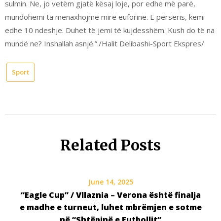
sulmin. Ne, jo vetëm gjatë kësaj loje, por edhe më parë,
mundohemi ta menaxhojmë mirë euforinë. E përsëris, kemi
edhe 10 ndeshje. Duhet të jemi të kujdesshëm. Kush do të na
mundë ne? Inshallah asnjë.”./Halit Delibashi-Sport Ekspres/
Sport
Related Posts
June 14, 2025
“Eagle Cup” / Vllaznia – Verona është finalja
e madhe e turneut, luhet mbrëmjen e sotme
në “Shtëpinë e Futbollit”