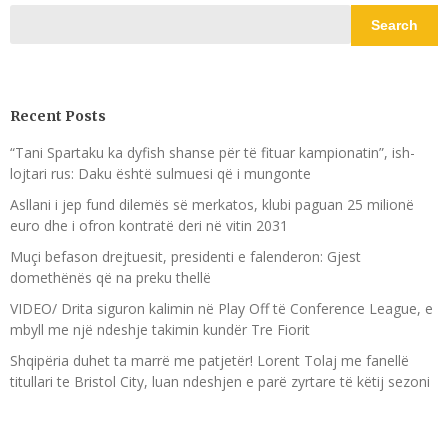
Search
Recent Posts
“Tani Spartaku ka dyfish shanse për të fituar kampionatin”, ish-
lojtari rus: Daku është sulmuesi që i mungonte
Asllani i jep fund dilemës së merkatos, klubi paguan 25 milionë
euro dhe i ofron kontratë deri në vitin 2031
Muçi befason drejtuesit, presidenti e falenderon: Gjest
domethënës që na preku thellë
VIDEO/ Drita siguron kalimin në Play Off të Conference League, e
mbyll me një ndeshje takimin kundër Tre Fiorit
Shqipëria duhet ta marrë me patjetër! Lorent Tolaj me fanellë
titullari te Bristol City, luan ndeshjen e parë zyrtare të këtij sezoni