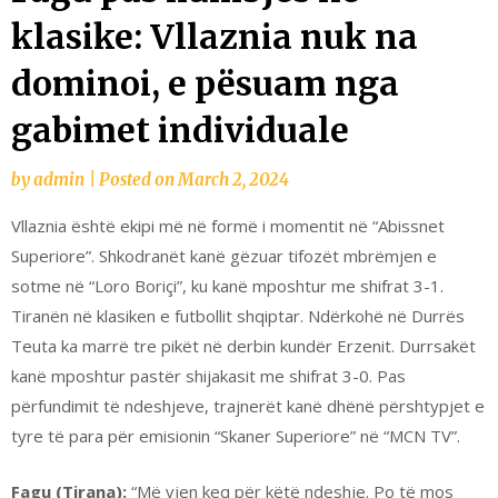
klasike: Vllaznia nuk na
dominoi, e pësuam nga
gabimet individuale
by
admin
|
Posted on
March 2, 2024
Vllaznia është ekipi më në formë i momentit në “Abissnet
Superiore”. Shkodranët kanë gëzuar tifozët mbrëmjen e
sotme në “Loro Boriçi”, ku kanë mposhtur me shifrat 3-1.
Tiranën në klasiken e futbollit shqiptar. Ndërkohë në Durrës
Teuta ka marrë tre pikët në derbin kundër Erzenit. Durrsakët
kanë mposhtur pastër shijakasit me shifrat 3-0. Pas
përfundimit të ndeshjeve, trajnerët kanë dhënë përshtypjet e
tyre të para për emisionin “Skaner Superiore” në “MCN TV”.
Fagu (Tirana):
“Më vjen keq për këtë ndeshje. Po të mos