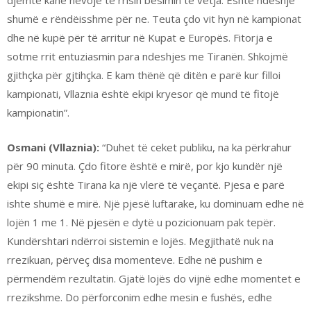
djemtë kanë nevojë të rrisin besimin te vetja. Është ndeshje
shumë e rëndëisshme për ne. Teuta çdo vit hyn në kampionat
dhe në kupë për të arritur në Kupat e Europës. Fitorja e
sotme rrit entuziasmin para ndeshjes me Tiranën. Shkojmë
gjithçka për gjtihçka. E kam thënë që ditën e parë kur filloi
kampionati, Vllaznia është ekipi kryesor që mund të fitojë
kampionatin”.
Osmani (Vllaznia):
“Duhet të ceket publiku, na ka përkrahur
për 90 minuta. Çdo fitore është e mirë, por kjo kundër një
ekipi siç është Tirana ka një vlerë të veçantë. Pjesa e parë
ishte shumë e mirë. Një pjesë luftarake, ku dominuam edhe në
lojën 1 me 1. Në pjesën e dytë u pozicionuam pak tepër.
Kundërshtari ndërroi sistemin e lojës. Megjithatë nuk na
rrezikuan, përveç disa momenteve. Edhe në pushim e
përmendëm rezultatin. Gjatë lojës do vijnë edhe momentet e
rrezikshme. Do përforconim edhe mesin e fushës, edhe