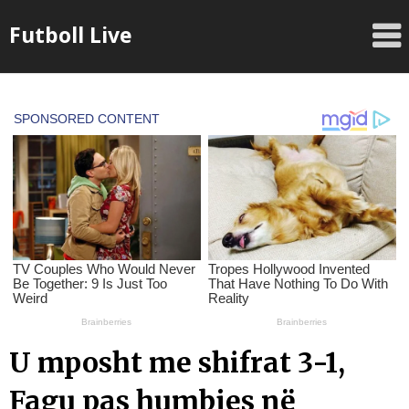
Skip
Futboll Live
to
content
U mposht me shifrat 3-1,
Fagu pas humbjes në