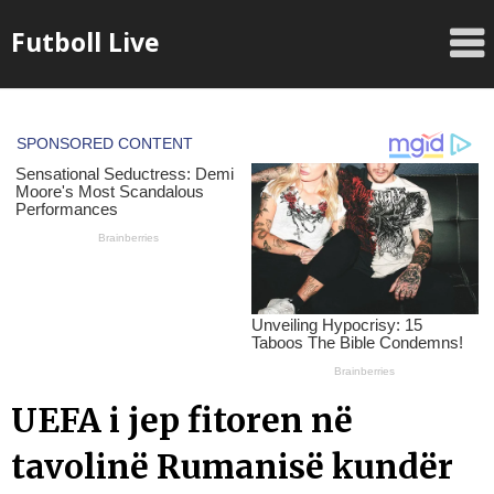
Skip
Futboll Live
to
content
UEFA i jep fitoren në
tavolinë Rumanisë kundër