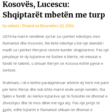
Kosovës, Lucescu:
Shqiptarët mbetën me turp
by
admin
|
Posted on
November 20, 2024
UEFA ka marrë vendimin zyrtar sa i përket ndeshjes mes
Rumanisë dhe Kosovës. Në këtë ndeshje u bë një skandal i
madh sa i përket thirrjeve raciste kundër shqiptarëve. Pas një
përplasje të dy lojtarëve në fushën e blertë, në minutat e
fundit të takimit, u shtuan thirrjet se Kosova është pjesë e
Serbisë.
Rrahmani, i cili e kishte paralajmëruar arbitrin dy herë më parë
për këto thirrje dhe nuk ishte marrë ende asnjë vendim, tha
fjalën e fundit. Ai i kërkoi lojtarëve që të futeshin në dhomat e
zhveshjes dhe të mos dilnin më nga aty. Pas një pritje të
gjatë, edhe lojtarët e Rumanisë shkuan në dhomat e