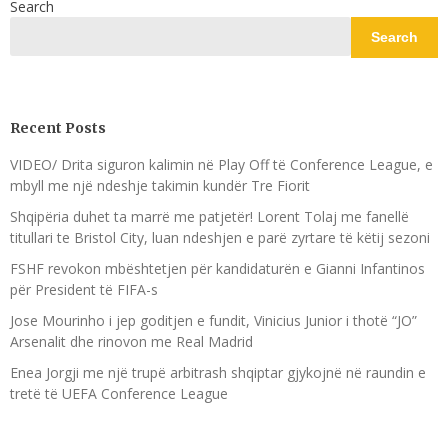
Search
Search
Recent Posts
VIDEO/ Drita siguron kalimin në Play Off të Conference League, e
mbyll me një ndeshje takimin kundër Tre Fiorit
Shqipëria duhet ta marrë me patjetër! Lorent Tolaj me fanellë
titullari te Bristol City, luan ndeshjen e parë zyrtare të këtij sezoni
FSHF revokon mbështetjen për kandidaturën e Gianni Infantinos
për President të FIFA-s
Jose Mourinho i jep goditjen e fundit, Vinicius Junior i thotë “JO”
Arsenalit dhe rinovon me Real Madrid
Enea Jorgji me një trupë arbitrash shqiptar gjykojnë në raundin e
tretë të UEFA Conference League