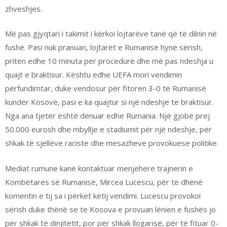
zhveshjes.
Më pas gjyqtari i takimit i kërkoi lojtarëve tanë që të dilnin në
fushë. Pasi nuk pranuan, lojtarët e Rumanisë hynë sërish,
pritën edhe 10 minuta për procedurë dhe më pas ndeshja u
quajt e braktisur. Kështu edhe UEFA mori vendimin
përfundimtar, duke vendosur për fitoren 3-0 të Rumanisë
kundër Kosovë, pasi e ka quajtur si një ndeshje të braktisur.
Nga ana tjetër është dënuar edhe Rumania. Një gjobë prej
50.000 eurosh dhe mbyllje e stadiumit për një ndeshje, për
shkak të sjellëve raciste dhe mesazheve provokuese politike.
Mediat rumune kanë kontaktuar menjëherë trajnerin e
Kombëtares së Rumanisë, Mircea Lucescu, për të dhënë
komentin e tij sa i përket këtij vendimi. Lucescu provokoi
sërish duke thënë se te Kosova e provuan lënien e fushës jo
për shkak të dinjitetit, por për shkak llogarisë, për të fituar 0-