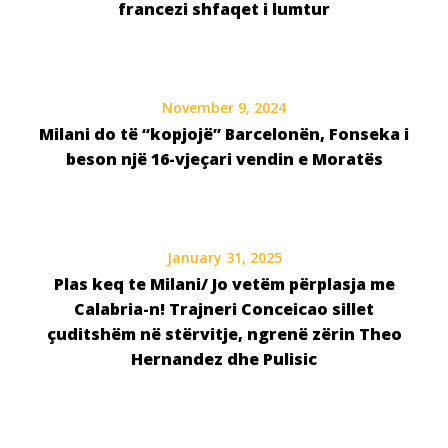
francezi shfaqet i lumtur
November 9, 2024
Milani do të “kopjojë” Barcelonën, Fonseka i
beson një 16-vjeçari vendin e Moratës
January 31, 2025
Plas keq te Milani/ Jo vetëm përplasja me
Calabria-n! Trajneri Conceicao sillet
çuditshëm në stërvitje, ngrenë zërin Theo
Hernandez dhe Pulisic