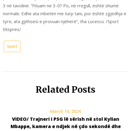
3 në tavolinë. “Fituam ne 3-0? Po, në rregull, është shumë
normale. Edhe ata mbetën me turp tani, por është zgjedhja e
tyre, ata gjithsesi e provuan njëherë”, tha Lucescu. /Sport
Ekspres/
Sport
Related Posts
March 10, 2024
VIDEO/ Trajneri i PSG lë sërish në stol Kylian
Mbappe, kamera e ndjek në çdo sekondë dhe