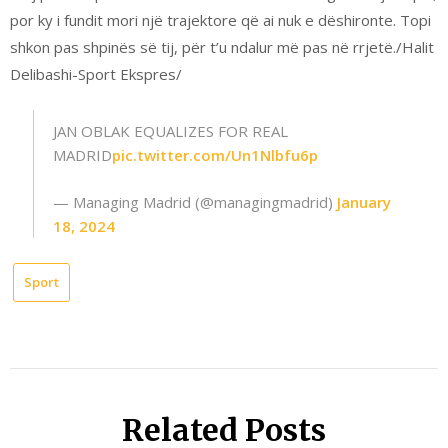
por ky i fundit mori një trajektore që ai nuk e dëshironte. Topi
shkon pas shpinës së tij, për t’u ndalur më pas në rrjetë./Halit
Delibashi-Sport Ekspres/
JAN OBLAK EQUALIZES FOR REAL
MADRID
pic.twitter.com/Un1Nlbfu6p
— Managing Madrid (@managingmadrid)
January
18, 2024
Sport
Related Posts