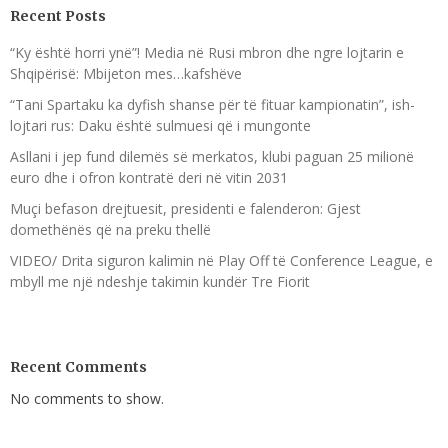
Recent Posts
“Ky është horri ynë”! Media në Rusi mbron dhe ngre lojtarin e
Shqipërisë: Mbijeton mes…kafshëve
“Tani Spartaku ka dyfish shanse për të fituar kampionatin”, ish-
lojtari rus: Daku është sulmuesi që i mungonte
Asllani i jep fund dilemës së merkatos, klubi paguan 25 milionë
euro dhe i ofron kontratë deri në vitin 2031
Muçi befason drejtuesit, presidenti e falenderon: Gjest
domethënës që na preku thellë
VIDEO/ Drita siguron kalimin në Play Off të Conference League, e
mbyll me një ndeshje takimin kundër Tre Fiorit
Recent Comments
No comments to show.