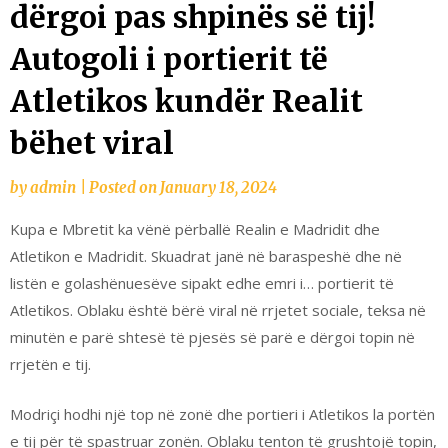
dërgoi pas shpinës së tij!
Autogoli i portierit të
Atletikos kundër Realit
bëhet viral
by
admin
|
Posted on
January 18, 2024
Kupa e Mbretit ka vënë përballë Realin e Madridit dhe
Atletikon e Madridit. Skuadrat janë në baraspeshë dhe në
listën e golashënuesëve sipakt edhe emri i… portierit të
Atletikos. Oblaku është bërë viral në rrjetet sociale, teksa në
minutën e parë shtesë të pjesës së parë e dërgoi topin në
rrjetën e tij.
Modriçi hodhi një top në zonë dhe portieri i Atletikos la portën
e tij për të spastruar zonën. Oblaku tenton të grushtojë topin,