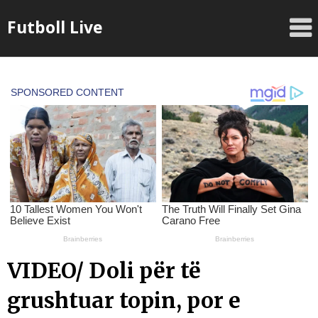
Skip
Futboll Live
to
content
VIDEO/ Doli për të
grushtuar topin, por e