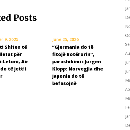
Ja
ted Posts
De
No
Oc
r 9, 2025
June 25, 2026
Se
t! Shiten të
“Gjermania do të
Au
iletat për
fitojë Botërorin”,
-Letoni, Air
parashikimi i Jurgen
Ju
do të jetë i
Klopp: Norvegjia dhe
Ju
r
Japonia do të
Ma
befasojnë
Ap
Ma
Fe
Ja
De