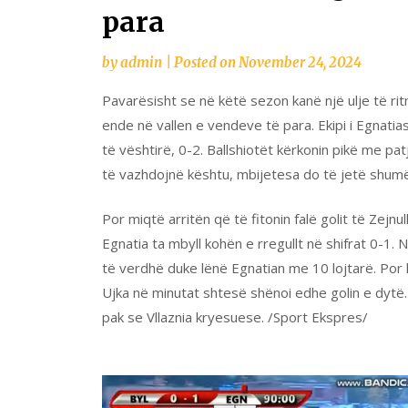
para
by
admin
|
Posted on
November 24, 2024
Pavarësisht se në këtë sezon kanë një ulje të ri
ende në vallen e vendeve të para. Ekipi i Egnatias 
të vështirë, 0-2. Ballshiotët kërkonin pikë me p
të vazhdojnë kështu, mbijetesa do të jetë shumë
Por miqtë arritën që të fitonin falë golit të Zejn
Egnatia ta mbyll kohën e rregullt në shifrat 0-1
të verdhë duke lënë Egnatian me 10 lojtarë. Por
Ujka në minutat shtesë shënoi edhe golin e dytë
pak se Vllaznia kryesuese. /Sport Ekspres/