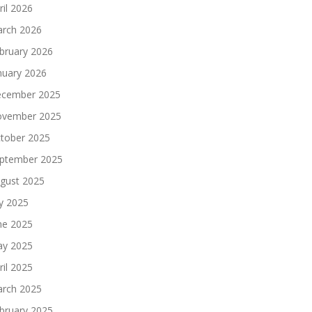
ril 2026
rch 2026
bruary 2026
nuary 2026
cember 2025
vember 2025
tober 2025
ptember 2025
gust 2025
ly 2025
ne 2025
y 2025
ril 2025
rch 2025
bruary 2025