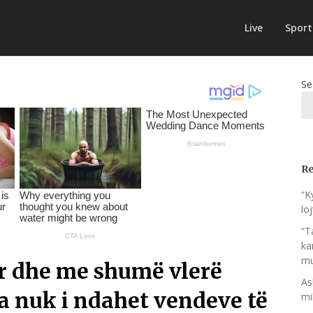
Live
Sport
Se
Re
“K
lo
“T
ka
mu
ur dhe me shumë vlerë
As
ia nuk i ndahet vendeve të
mi