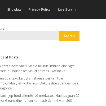
Showbiz
Privacy Policy
Live Stram
arch
Search
cent Posts
y është horri ynë”! Media në Rusi mbron dhe ngre
jtarin e Shqipërisë: Mbijeton mes…kafshëve
ani Spartaku ka dyfish shanse për të fituar
mpionatin”, ish-lojtari rus: Daku është sulmuesi që i
ngonte
llani i jep fund dilemës së merkatos, klubi paguan 25
lionë euro dhe i ofron kontratë deri në vitin 2031