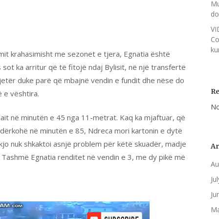
Mu
do
VI
Co
ku
tmit krahasimisht me sezonet e tjera, Egnatia është
sot ka arritur që të fitojë ndaj Bylisit, në një transfertë
atjetër duke parë që mbajnë vendin e fundit dhe nëse do
R
 e vështira.
No
ullait në minutën e 45 nga 11-metrat. Kaq ka mjaftuar, që
. Ndërkohë në minutën e 85, Ndreca mori kartonin e dytë
 kjo nuk shkaktoi asnjë problem për këtë skuadër, madje
Ar
. Tashmë Egnatia renditet në vendin e 3, me dy pikë më
Au
Ju
Ju
Ma