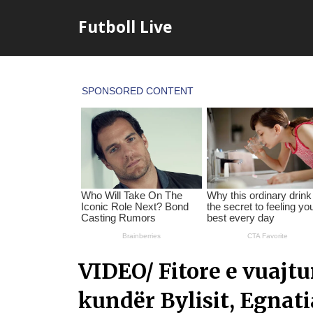
Skip
Futboll Live
to
content
VIDEO/ Fitore e vuajt
kundër Bylisit, Egnat