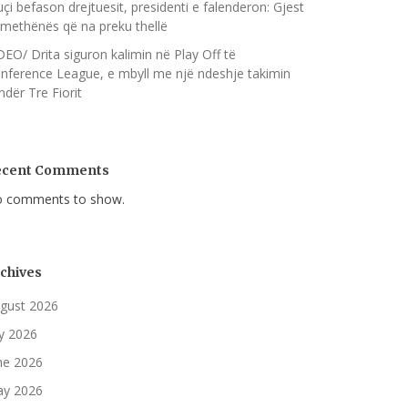
çi befason drejtuesit, presidenti e falenderon: Gjest
methënës që na preku thellë
DEO/ Drita siguron kalimin në Play Off të
nference League, e mbyll me një ndeshje takimin
ndër Tre Fiorit
ecent Comments
 comments to show.
chives
gust 2026
ly 2026
ne 2026
y 2026