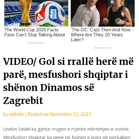
VIDEO/ Gol si rrallë herë më
parë, mesfushori shqiptar i
shënon Dinamos së
Zagrebit
by
admin
|
Posted on
November 12, 2023
Lindon Selahi ka gjetur rrugën e rrjetës mbrëmjen e sotme.
Mesfushori shqiptar ka qenë në fushën e lojës në përballjen