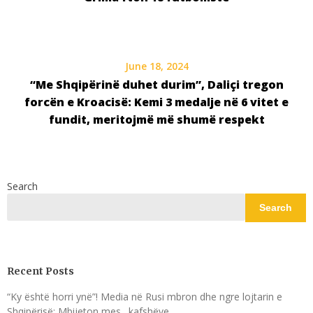
June 18, 2024
“Me Shqipërinë duhet durim”, Daliçi tregon
forcën e Kroacisë: Kemi 3 medalje në 6 vitet e
fundit, meritojmë më shumë respekt
Search
Search
Recent Posts
“Ky është horri ynë”! Media në Rusi mbron dhe ngre lojtarin e
Shqipërisë: Mbijeton mes…kafshëve