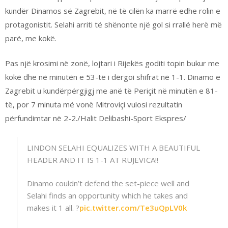
kundër Dinamos së Zagrebit, në të cilën ka marrë edhe rolin e
protagonistit. Selahi arriti të shënonte një gol si rrallë herë më
parë, me kokë.
Pas një krosimi në zonë, lojtari i Rijekës goditi topin bukur me
kokë dhe në minutën e 53-të i dërgoi shifrat në 1-1. Dinamo e
Zagrebit u kundërpërgjigj me anë të Periçit në minutën e 81-
të, por 7 minuta më vonë Mitroviçi vulosi rezultatin
përfundimtar në 2-2./Halit Delibashi-Sport Ekspres/
LINDON SELAHI EQUALIZES WITH A BEAUTIFUL
HEADER AND IT IS 1-1 AT RUJEVICA!!
Dinamo couldn’t defend the set-piece well and
Selahi finds an opportunity which he takes and
makes it 1 all. ?
pic.twitter.com/Te3uQpLV0k