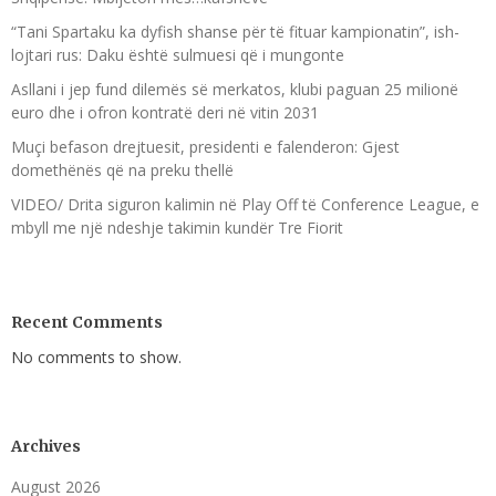
“Tani Spartaku ka dyfish shanse për të fituar kampionatin”, ish-
lojtari rus: Daku është sulmuesi që i mungonte
Asllani i jep fund dilemës së merkatos, klubi paguan 25 milionë
euro dhe i ofron kontratë deri në vitin 2031
Muçi befason drejtuesit, presidenti e falenderon: Gjest
domethënës që na preku thellë
VIDEO/ Drita siguron kalimin në Play Off të Conference League, e
mbyll me një ndeshje takimin kundër Tre Fiorit
Recent Comments
No comments to show.
Archives
August 2026