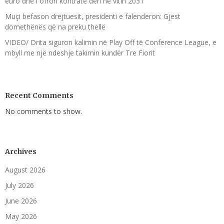
euro dhe i ofron kontratë deri në vitin 2031
Muçi befason drejtuesit, presidenti e falenderon: Gjest
domethënës që na preku thellë
VIDEO/ Drita siguron kalimin në Play Off të Conference League, e
mbyll me një ndeshje takimin kundër Tre Fiorit
Recent Comments
No comments to show.
Archives
August 2026
July 2026
June 2026
May 2026