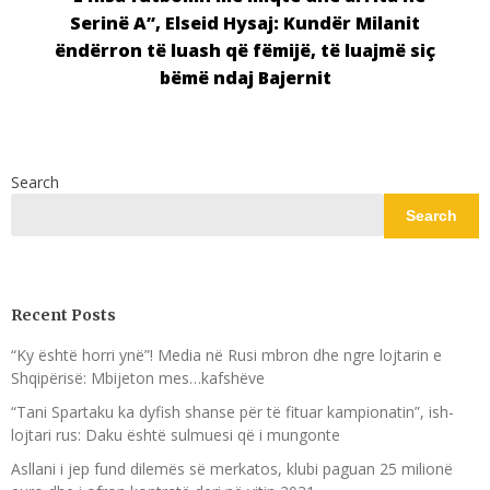
Serinë A”, Elseid Hysaj: Kundër Milanit
ëndërron të luash që fëmijë, të luajmë siç
bëmë ndaj Bajernit
Search
Search
Recent Posts
“Ky është horri ynë”! Media në Rusi mbron dhe ngre lojtarin e
Shqipërisë: Mbijeton mes…kafshëve
“Tani Spartaku ka dyfish shanse për të fituar kampionatin”, ish-
lojtari rus: Daku është sulmuesi që i mungonte
Asllani i jep fund dilemës së merkatos, klubi paguan 25 milionë