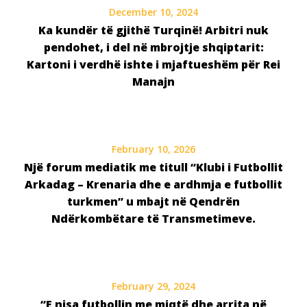
December 10, 2024
Ka kundër të gjithë Turqinë! Arbitri nuk
pendohet, i del në mbrojtje shqiptarit:
Kartoni i verdhë ishte i mjaftueshëm për Rei
Manajn
February 10, 2026
Një forum mediatik me titull “Klubi i Futbollit
Arkadag – Krenaria dhe e ardhmja e futbollit
turkmen” u mbajt në Qendrën
Ndërkombëtare të Transmetimeve.
February 29, 2024
“E nisa futbollin me miqtë dhe arrita në