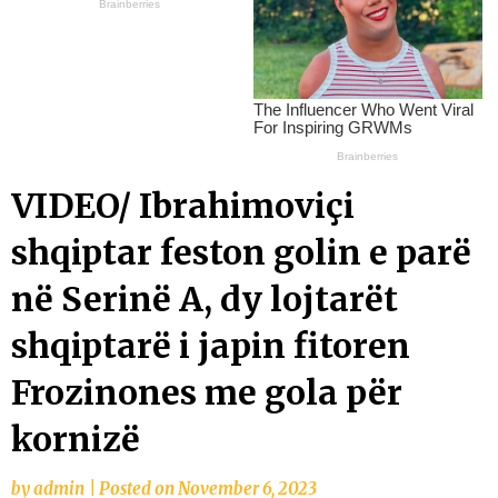
VIDEO/ Ibrahimoviçi
shqiptar feston golin e parë
në Serinë A, dy lojtarët
shqiptarë i japin fitoren
Frozinones me gola për
kornizë
by
admin
|
Posted on
November 6, 2023