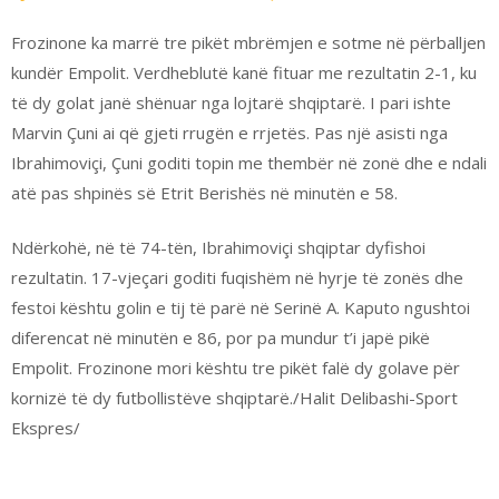
Frozinone ka marrë tre pikët mbrëmjen e sotme në përballjen
kundër Empolit. Verdheblutë kanë fituar me rezultatin 2-1, ku
të dy golat janë shënuar nga lojtarë shqiptarë. I pari ishte
Marvin Çuni ai që gjeti rrugën e rrjetës. Pas një asisti nga
Ibrahimoviçi, Çuni goditi topin me thembër në zonë dhe e ndali
atë pas shpinës së Etrit Berishës në minutën e 58.
Ndërkohë, në të 74-tën, Ibrahimoviçi shqiptar dyfishoi
rezultatin. 17-vjeçari goditi fuqishëm në hyrje të zonës dhe
festoi kështu golin e tij të parë në Serinë A. Kaputo ngushtoi
diferencat në minutën e 86, por pa mundur t’i japë pikë
Empolit. Frozinone mori kështu tre pikët falë dy golave për
kornizë të dy futbollistëve shqiptarë./Halit Delibashi-Sport
Ekspres/