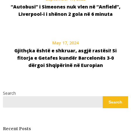
“Autobusi” i Simeones nuk vlen në “Anfield”,
Liverpool-i i shënon 2 gola në 6 minuta
May 17, 2024
Gjithçka është e shkruar, asgjë rastësi! Si
fitorja e Getafes kundër Barcelonës 3-0
dërgoi Shqipërinë në Europian
Search
Search
Recent Posts