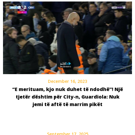
December 16, 2023
“E merituam, kjo nuk duhet të ndodhë”! Një
tjetër dështim për City-n, Guardiola: Nuk
jemi të aftë të marrim pikët
September 17, 2025