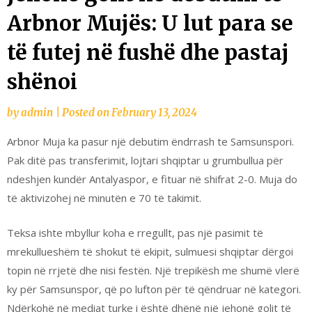
Arbnor Mujës: U lut para se
të futej në fushë dhe pastaj
shënoi
by
admin
|
Posted on
February 13, 2024
Arbnor Muja ka pasur një debutim ëndrrash te Samsunspori.
Pak ditë pas transferimit, lojtari shqiptar u grumbullua për
ndeshjen kundër Antalyaspor, e fituar në shifrat 2-0. Muja do
të aktivizohej në minutën e 70 të takimit.
Teksa ishte mbyllur koha e rregullt, pas një pasimit të
mrekullueshëm të shokut të ekipit, sulmuesi shqiptar dërgoi
topin në rrjetë dhe nisi festën. Një trepikësh me shumë vlerë
ky për Samsunspor, që po lufton për të qëndruar në kategori.
Ndërkohë në mediat turke i është dhënë një jehonë golit të