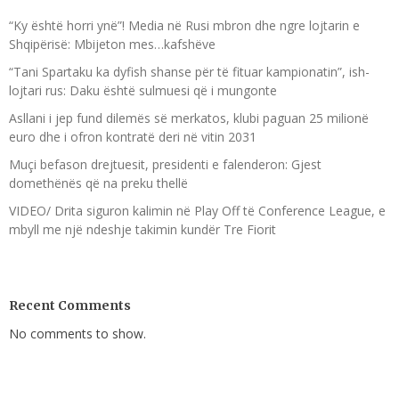
“Ky është horri ynë”! Media në Rusi mbron dhe ngre lojtarin e
Shqipërisë: Mbijeton mes…kafshëve
“Tani Spartaku ka dyfish shanse për të fituar kampionatin”, ish-
lojtari rus: Daku është sulmuesi që i mungonte
Asllani i jep fund dilemës së merkatos, klubi paguan 25 milionë
euro dhe i ofron kontratë deri në vitin 2031
Muçi befason drejtuesit, presidenti e falenderon: Gjest
domethënës që na preku thellë
VIDEO/ Drita siguron kalimin në Play Off të Conference League, e
mbyll me një ndeshje takimin kundër Tre Fiorit
Recent Comments
No comments to show.