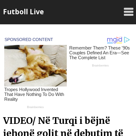
Skip
Futboll Live
to
content
VIDEO/ Në Turqi i bëjnë
jehonë golit në debutim të