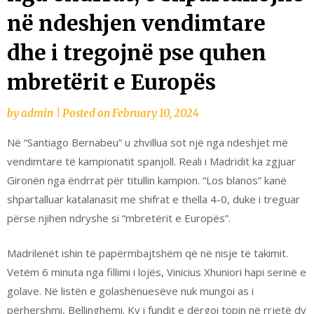
në ndeshjen vendimtare
dhe i tregojnë pse quhen
mbretërit e Europës
by
admin
|
Posted on
February 10, 2024
Në “Santiago Bernabeu” u zhvillua sot një nga ndeshjet më
vendimtare të kampionatit spanjoll. Reali i Madridit ka zgjuar
Gironën nga ëndrrat për titullin kampion. “Los blanos” kanë
shpartalluar katalanasit me shifrat e thella 4-0, duke i treguar
përse njihen ndryshe si “mbretërit e Europës”.
Madrilenët ishin të papërmbajtshëm që në nisje të takimit.
Vetëm 6 minuta nga fillimi i lojës, Vinicius Xhuniori hapi serinë e
golave. Në listën e golashënuesëve nuk mungoi as i
përhershmi, Bellinghemi. Ky i fundit e dërgoi topin në rrjetë dy