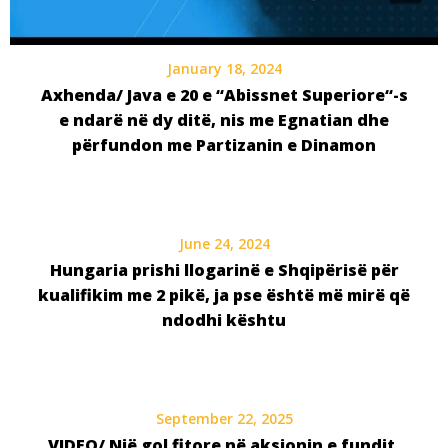
January 18, 2024
Axhenda/ Java e 20 e “Abissnet Superiore“-s
e ndarë në dy ditë, nis me Egnatian dhe
përfundon me Partizanin e Dinamon
June 24, 2024
Hungaria prishi llogarinë e Shqipërisë për
kualifikim me 2 pikë, ja pse është më mirë që
ndodhi kështu
September 22, 2025
VIDEO/ Një gol fitore në aksionin e fundit,