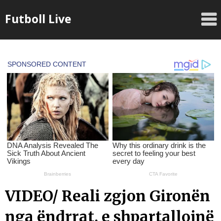
Skip
Futboll Live
to
content
VIDEO/ Reali zgjon Gironën
nga ëndrrat, e shpartallojnë