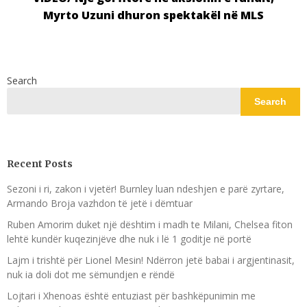
Myrto Uzuni dhuron spektakël në MLS
Search
Search
Recent Posts
Sezoni i ri, zakon i vjetër! Burnley luan ndeshjen e parë zyrtare,
Armando Broja vazhdon të jetë i dëmtuar
Ruben Amorim duket një dështim i madh te Milani, Chelsea fiton
lehtë kundër kuqezinjëve dhe nuk i lë 1 goditje në portë
Lajm i trishtë për Lionel Mesin! Ndërron jetë babai i argjentinasit,
nuk ia doli dot me sëmundjen e rëndë
Lojtari i Xhenoas është entuziast për bashkëpunimin me