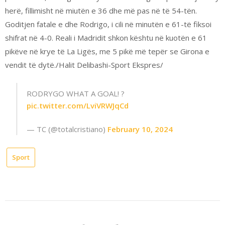
herë, fillimisht në miutën e 36 dhe më pas në të 54-tën.
Goditjen fatale e dhe Rodrigo, i cili në minutën e 61-të fiksoi
shifrat në 4-0. Reali i Madridit shkon kështu në kuotën e 61
pikëve në krye të La Ligës, me 5 pikë më tepër se Girona e
vendit të dytë./Halit Delibashi-Sport Ekspres/
RODRYGO WHAT A GOAL! ?
pic.twitter.com/LviVRWJqCd
— TC (@totalcristiano)
February 10, 2024
Sport