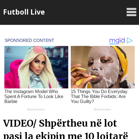
Skip
Futboll Live
to
content
VIDEO/ Shpërtheu në lot
pasi la ekipin me 10 lojtarë