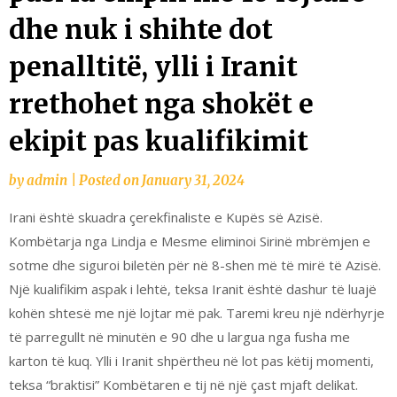
dhe nuk i shihte dot
penalltitë, ylli i Iranit
rrethohet nga shokët e
ekipit pas kualifikimit
by
admin
|
Posted on
January 31, 2024
Irani është skuadra çerekfinaliste e Kupës së Azisë.
Kombëtarja nga Lindja e Mesme eliminoi Sirinë mbrëmjen e
sotme dhe siguroi biletën për në 8-shen më të mirë të Azisë.
Një kualifikim aspak i lehtë, teksa Iranit është dashur të luajë
kohën shtesë me një lojtar më pak. Taremi kreu një ndërhyrje
të parregullt në minutën e 90 dhe u largua nga fusha me
karton të kuq. Ylli i Iranit shpërtheu në lot pas këtij momenti,
teksa “braktisi” Kombëtaren e tij në një çast mjaft delikat.