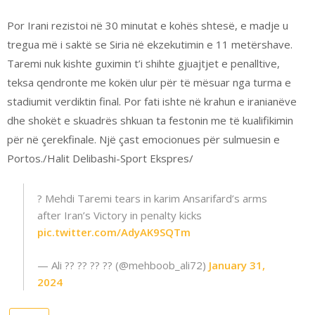
Por Irani rezistoi në 30 minutat e kohës shtesë, e madje u
tregua më i saktë se Siria në ekzekutimin e 11 metërshave.
Taremi nuk kishte guximin t’i shihte gjuajtjet e penalltive,
teksa qendronte me kokën ulur për të mësuar nga turma e
stadiumit verdiktin final. Por fati ishte në krahun e iranianëve
dhe shokët e skuadrës shkuan ta festonin me të kualifikimin
për në çerekfinale. Një çast emocionues për sulmuesin e
Portos./Halit Delibashi-Sport Ekspres/
? Mehdi Taremi tears in karim Ansarifard’s arms
after Iran’s Victory in penalty kicks
pic.twitter.com/AdyAK9SQTm
— Ali ?? ?? ?? ?? (@mehboob_ali72)
January 31,
2024