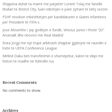
Shqipëria duhet ta marrë me patjetër! Lorent Tolaj me fanellë
titullari te Bristol City, luan ndeshjen e parë zyrtare të këtij sezoni
FSHF revokon mbështetjen për kandidaturën e Gianni Infantinos
për President të FIFA-s
Jose Mourinho i jep goditjen e fundit, Vinicius Junior i thotë “JO”
Arsenalit dhe rinovon me Real Madrid
Enea Jorgji me një trupë arbitrash shqiptar gjykojnë në raundin e
tretë të UEFA Conference League
Mirlind Daku bën transferimin e shumëpritur, kalon te ekipi me
histori të madhe në futbollin rus
Recent Comments
No comments to show.
Archives