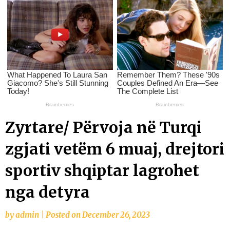
Zyrtare/ Përvoja në Turqi
zgjati vetëm 6 muaj, drejtori
sportiv shqiptar lagrohet
nga detyra
by
admin
|
Posted on
December 26, 2023