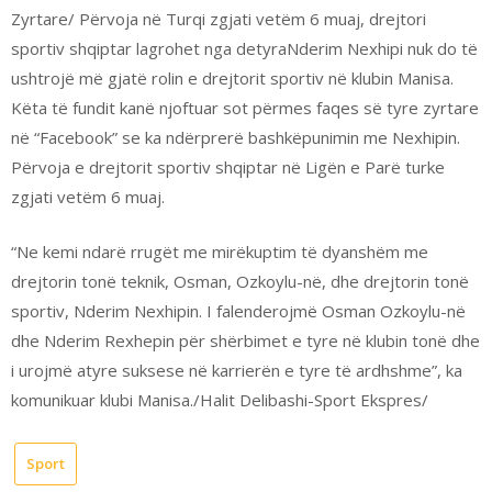
Zyrtare/ Përvoja në Turqi zgjati vetëm 6 muaj, drejtori
sportiv shqiptar lagrohet nga detyraNderim Nexhipi nuk do të
ushtrojë më gjatë rolin e drejtorit sportiv në klubin Manisa.
Këta të fundit kanë njoftuar sot përmes faqes së tyre zyrtare
në “Facebook” se ka ndërprerë bashkëpunimin me Nexhipin.
Përvoja e drejtorit sportiv shqiptar në Ligën e Parë turke
zgjati vetëm 6 muaj.
“Ne kemi ndarë rrugët me mirëkuptim të dyanshëm me
drejtorin tonë teknik, Osman, Ozkoylu-në, dhe drejtorin tonë
sportiv, Nderim Nexhipin. I falenderojmë Osman Ozkoylu-në
dhe Nderim Rexhepin për shërbimet e tyre në klubin tonë dhe
i urojmë atyre suksese në karrierën e tyre të ardhshme”, ka
komunikuar klubi Manisa./Halit Delibashi-Sport Ekspres/
Sport