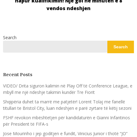
hapur kualifikimin! Një gol në minutën e 8
vendos ndeshjen
Search
Search
Recent Posts
VIDEO/ Drita siguron kalimin në Play Off të Conference League, e
mbyll me një ndeshje takimin kundër Tre Fiorit
Shqipëria duhet ta marrë me patjetër! Lorent Tolaj me fanellë
titullari te Bristol City, luan ndeshjen e parë zyrtare të këtij sezoni
FSHF revokon mbështetjen për kandidaturën e Gianni Infantinos
për President të FIFA-s
Jose Mourinho i jep goditjen e fundit, Vinicius Junior i thotë “JO”