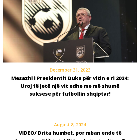
December 31, 2023
Mesazhi i Presidentit Duka për vitin e ri 2024:
Uroj të jetë një vit edhe me më shumë
suksese për futbollin shqiptar!
August 8, 2024
VIDEO/ Drita humbet, por mban ende të