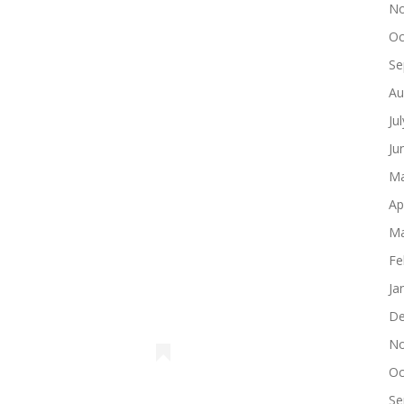
No
Oc
Se
Au
Ju
Ju
Ma
Ap
Ma
Fe
Ja
De
No
Oc
Se