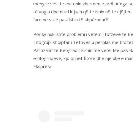
mënyrë sesi të evitonin zhurmën e ardhur nga se
të vogla dhe nuk i lejuan që të ishin në të njëjtë
fare në sallë pasi ishin të shpërndarë.
Por ky nuk ishte problemi i vetëm i tofzëve të B
Tifogrupi shqiptar i Tetovës u përplas me tifozët
Partizanit të Beogradit kishin me vete. Më pas 
e tifogrupeve, kjo quhet fitore dhe një ulje e 
Ekspres/