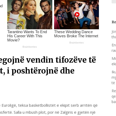
Re
Jo
th
En
ra
regojnë vendin tifozëve të
Mi
ek
t, i poshtërojnë dhe
Ik
mj
të
Re
qe
ba
ë Euroligë, teksa basketbollistët e ekipit serb arritën që
nsfertë. Salla u mbush plot, por në Zalgiris e gjetën një