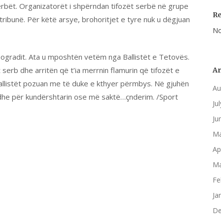
rbët. Organizatorët i shpërndan tifozët serbë në grupe
R
n tribunë. Për këtë arsye, brohoritjet e tyre nuk u dëgjuan
No
eogradit. Ata u mposhtën vetëm nga Ballistët e Tetovës.
 serb dhe arritën që t’ia merrnin flamurin që tifozët e
Ar
Ballistët pozuan me të duke e kthyer përmbys. Në gjuhën
Au
madhe për kundërshtarin ose më saktë…çnderim. /Sport
Ju
Ju
Ma
Ap
Ma
Fe
Ja
De