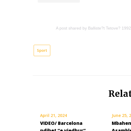
A post shared by Balliste?t Tetove? 1992
Sport
Rela
April 21, 2024
June 25, 
VIDEO/ Barcelona
Mbahen
ndihet “e vjedhur”
Asambl