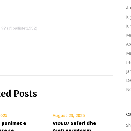
Au
Ju
Ju
 ?? (@ballistet1992)
Ma
Ap
Ma
Fe
Ja
De
No
ted Posts
Ca
2025
August 23, 2025
 punimet e
VIDEO/ Seferi dhe
Sh
esë së
Ajeti përmbysin