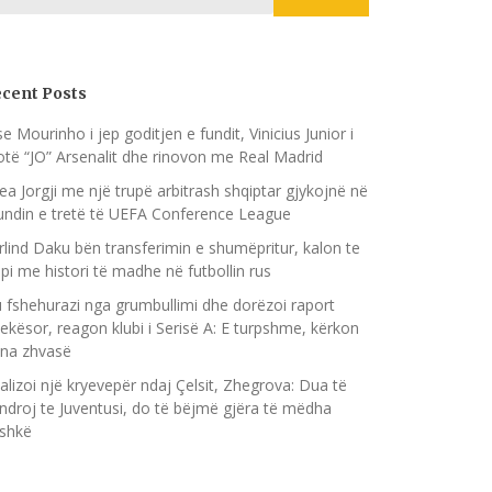
cent Posts
se Mourinho i jep goditjen e fundit, Vinicius Junior i
otë “JO” Arsenalit dhe rinovon me Real Madrid
ea Jorgji me një trupë arbitrash shqiptar gjykojnë në
undin e tretë të UEFA Conference League
rlind Daku bën transferimin e shumëpritur, kalon te
ipi me histori të madhe në futbollin rus
u fshehurazi nga grumbullimi dhe dorëzoi raport
ekësor, reagon klubi i Serisë A: E turpshme, kërkon
 na zhvasë
alizoi një kryevepër ndaj Çelsit, Zhegrova: Dua të
ndroj te Juventusi, do të bëjmë gjëra të mëdha
shkë