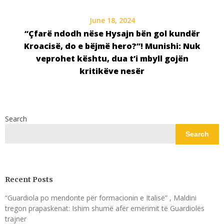
June 18, 2024
“Çfarë ndodh nëse Hysajn bën gol kundër
Kroacisë, do e bëjmë hero?”! Munishi: Nuk
veprohet kështu, dua t’i mbyll gojën
kritikëve nesër
Search
Search
Recent Posts
“Guardiola po mendonte për formacionin e Italisë” , Maldini
tregon prapaskenat: Ishim shumë afër emërimit të Guardiolës
trajner