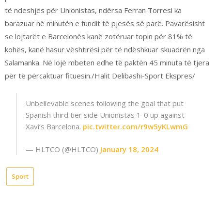
të ndeshjes për Unionistas, ndërsa Ferran Torresi ka
barazuar në minutën e fundit të pjesës së parë. Pavarësisht
se lojtarët e Barcelonës kanë zotëruar topin për 81% të
kohës, kanë hasur vështirësi për të ndëshkuar skuadrën nga
Salamanka. Në lojë mbeten edhe të paktën 45 minuta të tjera
për të përcaktuar fituesin./Halit Delibashi-Sport Ekspres/
Unbelievable scenes following the goal that put
Spanish third tier side Unionistas 1-0 up against
Xavi’s Barcelona.
pic.twitter.com/r9w5yKLwmG
— HLTCO (@HLTCO)
January 18, 2024
Sport