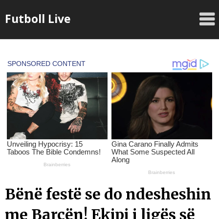
Skip
Futboll Live
to
content
Bënë festë se do ndesheshin
me Barçën! Ekipi i ligës së