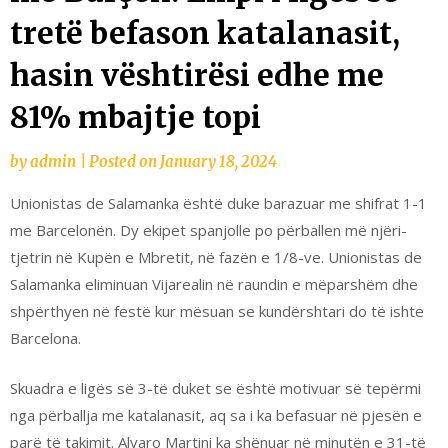
tretë befason katalanasit,
hasin vështirësi edhe me
81% mbajtje topi
by
admin
|
Posted on
January 18, 2024
Unionistas de Salamanka është duke barazuar me shifrat 1-1
me Barcelonën. Dy ekipet spanjolle po përballen më njëri-
tjetrin në Kupën e Mbretit, në fazën e 1/8-ve. Unionistas de
Salamanka eliminuan Vijarealin në raundin e mëparshëm dhe
shpërthyen në festë kur mësuan se kundërshtari do të ishte
Barcelona.
Skuadra e ligës së 3-të duket se është motivuar së tepërmi
nga përballja me katalanasit, aq sa i ka befasuar në pjesën e
parë të takimit. Alvaro Martini ka shënuar në minutën e 31-të