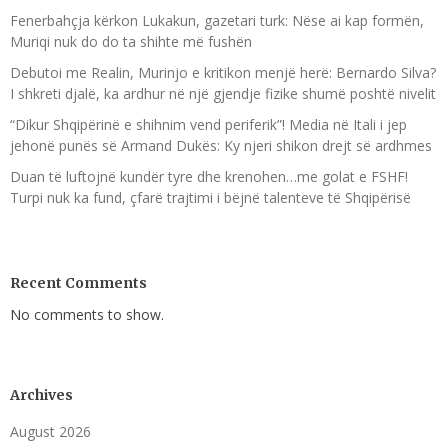
Fenerbahçja kërkon Lukakun, gazetari turk: Nëse ai kap formën,
Muriqi nuk do do ta shihte më fushën
Debutoi me Realin, Murinjo e kritikon menjë herë: Bernardo Silva?
I shkreti djalë, ka ardhur në një gjendje fizike shumë poshtë nivelit
“Dikur Shqipërinë e shihnim vend periferik”! Media në Itali i jep
jehonë punës së Armand Dukës: Ky njeri shikon drejt së ardhmes
Duan të luftojnë kundër tyre dhe krenohen…me golat e FSHF!
Turpi nuk ka fund, çfarë trajtimi i bëjnë talenteve të Shqipërisë
Recent Comments
No comments to show.
Archives
August 2026