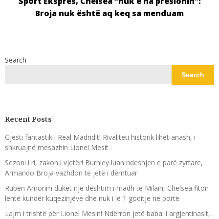
Sport Ekspres, Chelsea “nuk e ha presionin”:
Broja nuk është aq keq sa menduam
Search
Search
Recent Posts
Gjesti fantastik i Real Madridit! Rivaliteti historik lihet anash, i
shkruajnë mesazhin Lionel Mesit
Sezoni i ri, zakon i vjetër! Burnley luan ndeshjen e parë zyrtare,
Armando Broja vazhdon të jetë i dëmtuar
Ruben Amorim duket një dështim i madh te Milani, Chelsea fiton
lehtë kundër kuqezinjëve dhe nuk i lë 1 goditje në portë
Lajm i trishtë për Lionel Mesin! Ndërron jetë babai i argjentinasit,