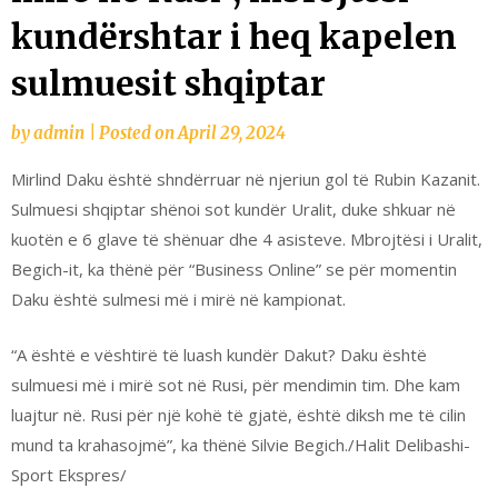
kundërshtar i heq kapelen
sulmuesit shqiptar
by
admin
|
Posted on
April 29, 2024
Mirlind Daku është shndërruar në njeriun gol të Rubin Kazanit.
Sulmuesi shqiptar shënoi sot kundër Uralit, duke shkuar në
kuotën e 6 glave të shënuar dhe 4 asisteve. Mbrojtësi i Uralit,
Begich-it, ka thënë për “Business Online” se për momentin
Daku është sulmesi më i mirë në kampionat.
“A është e vështirë të luash kundër Dakut? Daku është
sulmuesi më i mirë sot në Rusi, për mendimin tim. Dhe kam
luajtur në. Rusi për një kohë të gjatë, është diksh me të cilin
mund ta krahasojmë”, ka thënë Silvie Begich./Halit Delibashi-
Sport Ekspres/