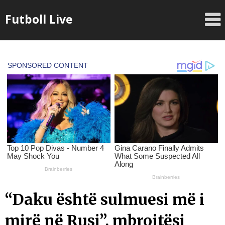
Skip
Futboll Live
to
content
“Daku është sulmuesi më i
mirë në Rusi”, mbrojtësi